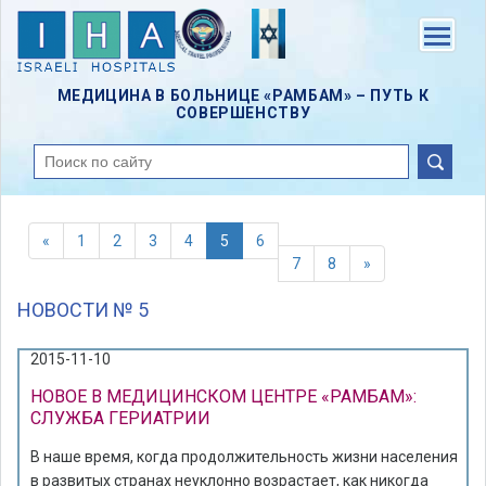
Skip
to
Menu
main
content
МЕДИЦИНА В БОЛЬНИЦЕ «РАМБАМ» – ПУТЬ К
СОВЕРШЕНСТВУ
поиск
«
1
2
3
4
5
6
7
8
»
НОВОСТИ № 5
2015-11-10
НОВОЕ В МЕДИЦИНСКОМ ЦЕНТРЕ «РАМБАМ»:
СЛУЖБА ГЕРИАТРИИ
В наше время, когда продолжительность жизни населения
в развитых странах неуклонно возрастает, как никогда