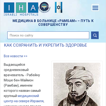
Skip
to
Menu
main
content
МЕДИЦИНА В БОЛЬНИЦЕ «РАМБАМ» – ПУТЬ К
СОВЕРШЕНСТВУ
поиск
КАК СОХРАНИТЬ И УКРЕПИТЬ ЗДОРОВЬЕ
Все новости >>
Выдающийся
средневековый
врачеватель - Рабейну
Моше бен-Маймон
(Рамбам), именем
которого назван самый
крупный
медицинский
центр на севере Израиля
,