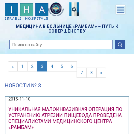
Skip
to
Menu
main
content
МЕДИЦИНА В БОЛЬНИЦЕ «РАМБАМ» – ПУТЬ К
СОВЕРШЕНСТВУ
поиск
«
1
2
3
4
5
6
7
8
»
НОВОСТИ № 3
2015-11-10
УНИКАЛЬНАЯ МАЛОИНВАЗИВНАЯ ОПЕРАЦИЯ ПО
УСТРАНЕНИЮ АТРЕЗИИ ПИЩЕВОДА ПРОВЕДЕНА
СПЕЦИАЛИСТАМИ МЕДИЦИНСКОГО ЦЕНТРА
«РАМБАМ»