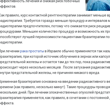
эффективность лечения и снижая риск побочных
эффектов.
Как правило, курс контактной рентгенотерапии занимает меньше 
радиотерапия. Требуется гораздо меньше процедур и интервалов м
радиотерапии предпочтителен, потому что снижается риск рециди
процедурами. Меньшее количество процедур и возможность их пр
способствуют лучшей переносимости пациентами брахитерапии по
радиотерапии.
При лечении
рака простаты
в Израиле обычно применяется так наз
брахитерапия, при которой источник облучения в зернах или капсу
предстательной железы и остается там до тех пор, пока радиоакти
происходит через несколько месяцев . После затухания радиоакти
внутри предстательной железы, не причиняя никакого вреда.
Временная брахитерапия основана на введении радиоактивного в
времени (как правило, несколько минут). Такие процедуры проводят
нескольких дней. При лечении злокачественных опухолей предста
брахитерапия применяется, как правило, в сочетании с постоянной
эффекта.