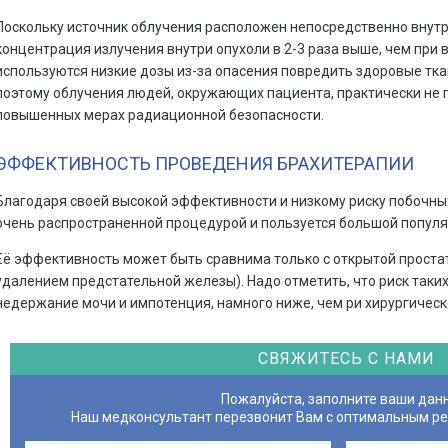
Поскольку источник облучения расположен непосредственно внут
концентрация излучения внутри опухоли в 2-3 раза выше, чем при 
используются низкие дозы из-за опасения повредить здоровые тка
поэтому облучения людей, окружающих пациента, практически не 
повышенных мерах радиационной безопасности.
ЭФФЕКТИВНОСТЬ ПРОВЕДЕНИЯ БРАХИТЕРАПИИ
Благодаря своей высокой эффективности и низкому риску побочны
очень распространенной процедурой и пользуется большой попул
Её эффективность может быть сравнима только с открытой проста
удалением предстательной железы). Надо отметить, что риск таких
недержание мочи и импотенция, намного ниже, чем ри хирургичес
СВЯЖИТЕСЬ С НАМИ
Пожалуйста, заполните ваши дан
Наш медконсультант перезвонит Вам с оптимальным р