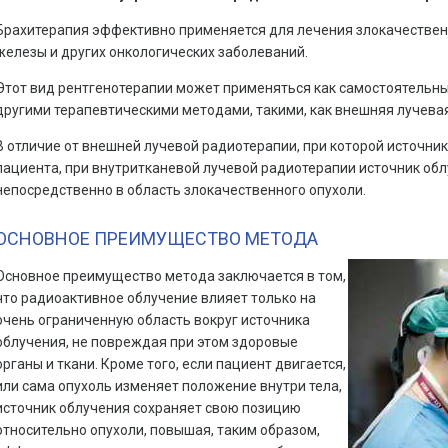
Брахитерапия эффективно применяется для лечения злокачествен
железы и других онкологических заболеваний.
Этот вид рентгенотерапии может применяться как самостоятельны
другими терапевтическими методами, такими, как внешняя лучева
В отличие от внешней лучевой радиотерапии, при которой источник
пациента, при внутритканевой лучевой радиотерапии источник об
непосредственно в область злокачественного опухоли.
ОСНОВНОЕ ПРЕИМУЩЕСТВО МЕТОДА
Основное преимущество метода заключается в том,
что радиоактивное облучение влияет только на
очень ограниченную область вокруг источника
облучения, не повреждая при этом здоровые
органы и ткани. Кроме того, если пациент двигается,
или сама опухоль изменяет положение внутри тела,
источник облучения сохраняет свою позицию
относительно опухоли, повышая, таким образом,