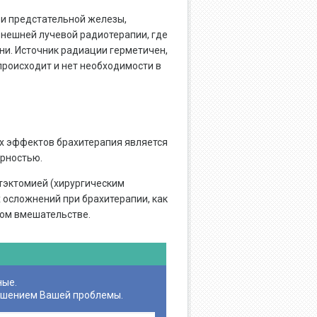
ри предстательной железы,
внешней лучевой радиотерапии, где
ни. Источник радиации герметичен,
происходит и нет необходимости в
х эффектов брахитерапия является
ярностью.
тэктомией (хирургическим
 осложнений при брахитерапии, как
ком вмешательстве.
ные.
ешением Вашей проблемы.