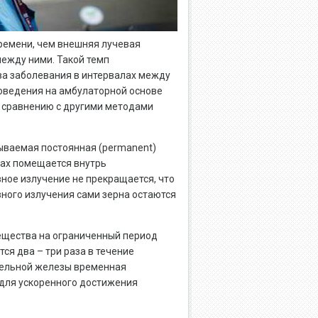
времени, чем внешняя лучевая
ежду ними. Такой темп
ва заболевания в интервалах между
оведения на амбулаторной основе
 сравнению с другими методами
ываемая постоянная (permanent)
лах помещается внутрь
вное излучение не прекращается, что
вного излучения сами зерна остаются
ещества на ограниченный период
ся два – три раза в течение
тельной железы временная
 для ускоренного достижения