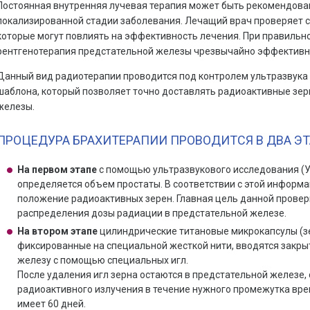
Постоянная внутренняя лучевая терапия может быть рекомендова
локализированной стадии заболевания. Лечащий врач проверяет 
которые могут повлиять на эффективность лечения. При правильн
рентгенотерапия предстательной железы чрезвычайно эффективн
Данный вид радиотерапии проводится под контролем ультразвука
шаблона, который позволяет точно доставлять радиоактивные зер
железы.
ПРОЦЕДУРА БРАХИТЕРАПИИ ПРОВОДИТСЯ В ДВА ЭТ
На первом этапе
с помощью ультразвукового исследования (У
определяется объем простаты. В соответствии с этой информа
положение радиоактивных зерен. Главная цель данной провер
распределения дозы радиации в предстательной железе.
На втором этапе
цилиндрические титановые микрокапсулы (зе
фиксированные на специальной жесткой нити, вводятся закр
железу с помощью специальных игл.
После удаления игл зерна остаются в предстательной железе
радиоактивного излучения в течение нужного промежутка вре
имеет 60 дней.