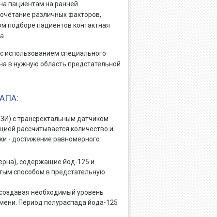
на пациентам на ранней
сочетание различных факторов,
ом подборе пациентов контактная
а.
 с использованием специального
на в нужную область предстательной
АПА:
ЗИ) с трансректальным датчиком
цией рассчитывается количество и
ки - достижение равномерного
рна), содержащие йод-125 и
ытым способом в предстательную
, создавая необходимый уровень
мени. Период полураспада йода-125