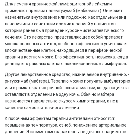
Для лечения хронической лимфоцитарной лейкемии
применяют препарат алемтузумаб (мабкампат). Он может
назначаться внутривенно или подкожно, как отдельный вид
лечения или в сочетании с химиотерапией у пациентов,
которым ранее был проведен курс химиотерапевтического
лечения. Это лекарство, представляющее собой препарат
моноклональных антител, особенно эффективно уничтожает
злокачественные клетки, находящиеся в периферической
крови и в костном мозге. Его эффективность невысока, когда
речь идет о раковых клетках, локализованных в лимфоузлах.
Другое лекарственное средство, назначаемое внутривенно, -
ритуксимаб (мабтера). Терапию можно получать амбулаторно
или в рамках краткосрочной госпитализации, когда пациента
оставляют в отделении на одну ночь. Обычно мабтера
назначается параллельно с курсом химиотерапии, а не в
качестве самостоятельного лечения.
К побочным эффектам терапии антителами относятся:
повышенная температура, озноб, пониженное артериальное
давление. Эти симптомы характерны не для всех пациентов