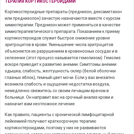
ТЕРАПИЯ КОРТИКОСТЕРОИДАМИ
Кортикостероидные препараты (преднизон, дексаметазон
или преднизолон) зачастую назначаются вместе с курсом
химиотерапии. Преднизон может применяться в качестве
химиотерапевтического препарата. Показанием к приему
кортикостероидов служит быстрое снижение уровня
эритроцитов в крови. Уменьшение числа эритроцитов
объясняется их разрушением в кровеносных сосудах и в
селезенке (этот процесс называется гемолизом). Гемолиз
вскоре приводит к развитию анемии. Симптомы анемии:
одышка, слабость, желтушность склер (белой оболочки
глазных яблок), темный цвет мочи. Если у вас внезапно
возникла слабость и ощущение недостатка воздуха,
немедленно свяжитесь со своим лечащим врачом в
больнице. Он направит вас на срочный анализ крови и
назначит вам неотложное лечение.
Как правило, пациенты с хронической лимфоцитарной
лейкемией получают краткосрочную терапию
кортикостероидами, поэтому у них не развиваются