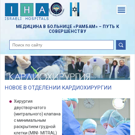
Skip
to
Menu
main
content
МЕДИЦИНА В БОЛЬНИЦЕ «РАМБАМ» – ПУТЬ К
СОВЕРШЕНСТВУ
поиск
НОВОЕ В ОТДЕЛЕНИИ КАРДИОХИРУРГИИ
Хирургия
двустворчатого
(митрального) клапана
с минимальным
раскрытием грудной
клетки (MINI- MITRAL)