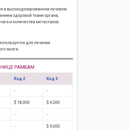
я в высокодозированном лучевом
ением здоровой ткани органа,
чага и количества метастазов.
используется для лечения
го мозга.
ЬНИЦЕ РАМБАМ
Код 2
Код 3
-
-
$ 18,000
$ 4,500
-
-
-
$ 9,000