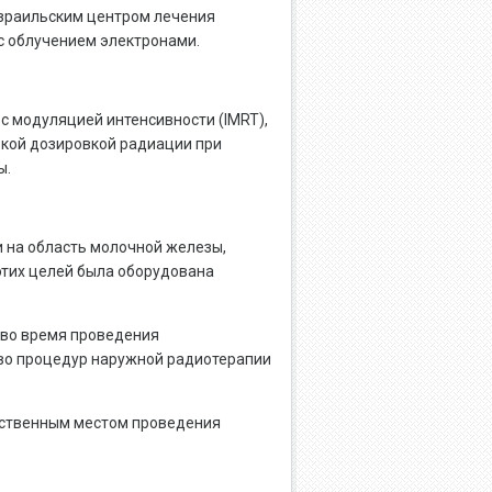
израильским центром лечения
с облучением электронами.
с модуляцией интенсивности (IMRT),
кой дозировкой радиации при
ы.
 на область молочной железы,
этих целей была оборудована
 во время проведения
тво процедур наружной радиотерапии
нственным местом проведения