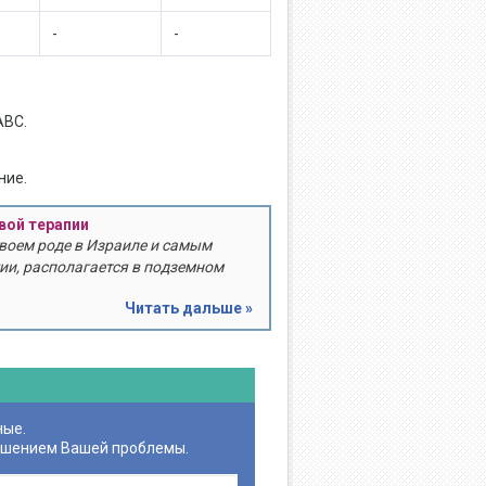
-
-
ABC.
ние.
вой терапии
своем роде в Израиле и самым
ии, располагается в подземном
Читать дальше »
ные.
ешением Вашей проблемы.