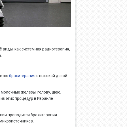
ё виды, как системная радиотерапия,
.
яется
брахитерапия
с высокой дозой
 молочные железы, голову, шею,
из этих процедур в Израиле
апии проводится брахитерапия
микроисточников.