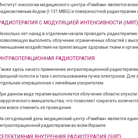
Институт онкологии медицинского центра «Рамбам» является все
радиоактивным йодом (I-131 MIBG) и поверхностной радиотерапии 
РАДИОТЕРАПИЯ С МОДУЛЯЦИЕЙ ИНТЕНСИВНОСТИ (IMRT)
Несколько лет назад в отделении начали проводить радиотерапию 
позволяющую выполнять облучение ограниченных областей с высо
уменьшении воздействия на прилегающие здоровые ткани и орган
ИНТРАОПЕРАЦИОННАЯ РАДИОТЕРАПИЯ
Также здесь начато применение интраоперационной радиотерапии
брюшной полости и таза с использованием пучка электронов. Для 
отдельная операционная с линейным ускорителем.
При данном виде терапии выполняется облучение области опухоли
хирургического вмешательства, что позволяет сократить количес
или вовсе отменить её проведение.
На сегодняшний день медицинский центр «Рамбам» является еди
интраоперационной радиотерапии во всём Израиле.
СЕЛЕКТИВНАЯ ВНУТРЕННЯЯ РАДИОТЕРАПИЯ (SIRT)