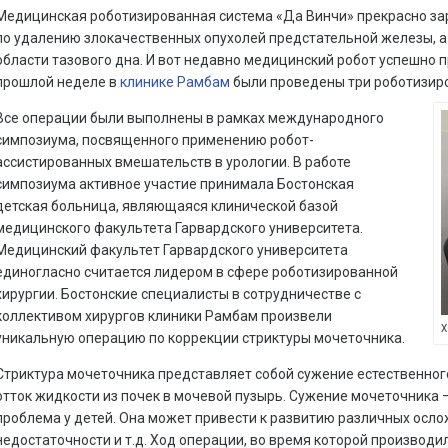
Медицинская роботизированная система «Да Винчи» прекрасно за
по удалению злокачественных опухолей предстательной железы, а
области тазового дна. И вот недавно медицинский робот успешно п
прошлой неделе в
клинике Рамбам
были проведены три роботизиро
Все операции были выполнены в рамках международного
симпозиума, посвященного применению робот-
ассистированных вмешательств в урологии. В работе
симпозиума активное участие принимала Бостонская
детская больница, являющаяся клинической базой
медицинского факультета Гарвардского университета.
Медицинский факультет Гарвардского университета
единогласно считается лидером в сфере роботизированной
хирургии. Бостонские специалисты в сотрудничестве с
коллективом хирургов клиники Рамбам произвели
Х
уникальную операцию по коррекции стриктуры мочеточника.
Стриктура мочеточника представляет собой сужение естественного
отток жидкости из почек в мочевой пузырь. Сужение мочеточника
проблема у детей. Она может привести к развитию различных осл
недостаточности и т.д. Ход операции, во время которой производи