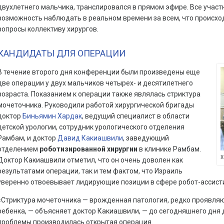
двухлетнего мальчика, транслировался в прямом эфире. Все учас
возможность наблюдать в реальном времени за всем, что происход
вопросы коллективу хирургов.
КАНДИДАТЫ ДЛЯ ОПЕРАЦИИ
В течение второго дня конференции были произведены еще
две операции у двух мальчиков четырех- и десятилетнего
возраста. Показанием к операции также являлась стриктура
мочеточника. Руководили работой хирургической бригады
доктор
Биньямин Хардак
, ведущий специалист в области
детской урологии, сотрудник урологического отделения
Рамбам, и доктор
Давид Какиашвили
, заведующий
отделением
роботизированной хирургии
в клинике Рамбам.
Х
Доктор Какиашвили отметил, что он очень доволен как
результатами операции, так и тем фактом, что Израиль
уверенно отвоевывает лидирующие позиции в сфере робот-ассист
«Стриктура мочеточника — врожденная патология, редко проявляю
ребенка, — объясняет доктор Какиашвили, — до сегодняшнего дня 
проблемы производилась открытая операция.