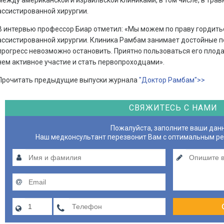
между американской и израильской клиниками, в том числе, в трав
ассистированной хирургии.
В интервью профессор Биар отметил: «Мы можем по праву гордить
ассистированной хирургии. Клиника Рамбам занимает достойные по
прогресс невозможно остановить. Приятно пользоваться его плода
нем активное участие и стать первопроходцами».
Прочитать предыдущие выпуски журнала
"Доктор Рамбам">>
СВЯЖИТЕСЬ С НАМИ
Пожалуйста, заполните ваши дан
Наш медконсультант перезвонит Вам с оптимальным р