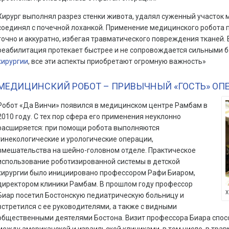
Хирург выполнял разрез стенки живота, удалял суженный участок 
соединял с почечной лоханкой. Применение медицинского робота 
точно и аккуратно, избегая травматического повреждения тканей.
реабилитация протекает быстрее и не сопровождается сильными б
хирургии
, все эти аспекты приобретают огромную важность»
МЕДИЦИНСКИЙ РОБОТ – ПРИВЫЧНЫЙ «ГОСТЬ» ОП
Робот «Да Винчи» появился в медицинском центре Рамбам в
2010 году. С тех пор сфера его применения неуклонно
расширяется: при помощи робота выполняются
гинекологические и урологические операции,
вмешательства на шейно-головном отделе. Практическое
использование роботизированной системы в детской
хирургии было инициировано профессором Рафи Биаром,
директором клиники Рамбам. В прошлом году профессор
Х
Биар посетил Бостонскую педиатрическую больницу и
встретился с ее руководителями, а также с видными
общественными деятелями Бостона. Визит профессора Биара спос