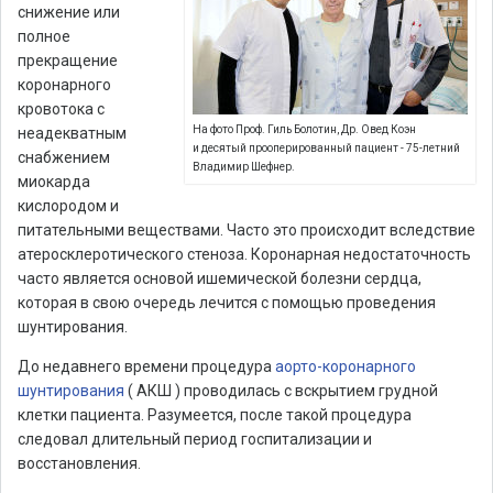
снижение или
полное
прекращение
коронарного
кровотока с
На фото Проф. Гиль Болотин, Др. Овед Коэн
неадекватным
и десятый прооперированный пациент - 75-летний
снабжением
Владимир Шефнер.
миокарда
кислородом и
питательными веществами. Часто это происходит вследствие
атеросклеротического стеноза. Коронарная недостаточность
часто является основой ишемической болезни сердца,
которая в свою очередь лечится с помощью проведения
шунтирования.
До недавнего времени процедура
аорто-коронарного
шунтирования
( АКШ ) проводилась с вскрытием грудной
клетки пациента. Разумеется, после такой процедура
следовал длительный период госпитализации и
восстановления.