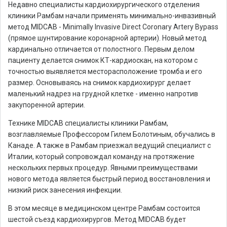
Недавно специалисты кардиохирургического отделения
клиники Рамбам начали применять минимально-инвазивный
метод MIDCAB - Minimally Invasive Direct Coronary Artery Bypass
(прямое шунтирование коронарной артерии). Новый метод
кардинально отличается от полостного. Первым делом
пациенту делается снимок КТ-кардиоскан, на котором с
точностью выявляется месторасположение тромба и его
размер. Основываясь на снимок кардиохирург делает
маленький надрез на грудной клетке - именно напротив
закупоренной артерии.
Технике MIDCAB специалисты клиники Рамбам,
возглавляемые Профессором Гилем Болотиным, обучались в
Канаде. А также в Рамбам приезжал ведущий специалист с
Италии, который сопровождал команду на протяжение
нескольких первых процедур. Явными преимуществами
нового метода является быстрый период восстановления и
низкий риск занесения инфекции.
В этом месяце в медицинском центре Рамбам состоится
шестой съезд кардиохирургов. Метод MIDCAB будет