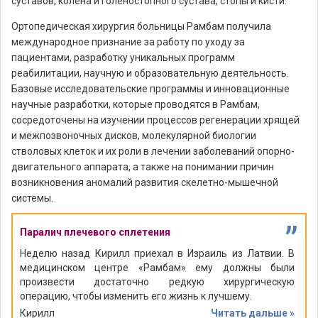
суставов, колена и голеностопного сустава, стопы и кисти.
Ортопедическая хирургия больницы Рамбам получила
международное признание за работу по уходу за
пациентами, разработку уникальных программ
реабилитации, научную и образовательную деятельность.
Базовые исследовательские программы и инновационные
научные разработки, которые проводятся в Рамбам,
сосредоточены на изучении процессов регенерации хрящей
и межпозвоночных дисков, молекулярной биологии
стволовых клеток и их роли в лечении заболеваний опорно-
двигательного аппарата, а также на понимании причин
возникновения аномалий развития скелетно-мышечной
системы.
”
Паралич плечевого сплетения
Неделю назад Кирилл приехал в Израиль из Латвии. В
медицинском центре «Рамбам» ему должны были
произвести достаточно редкую хирургическую
операцию, чтобы изменить его жизнь к лучшему.
Кирилл
Читать дальше »