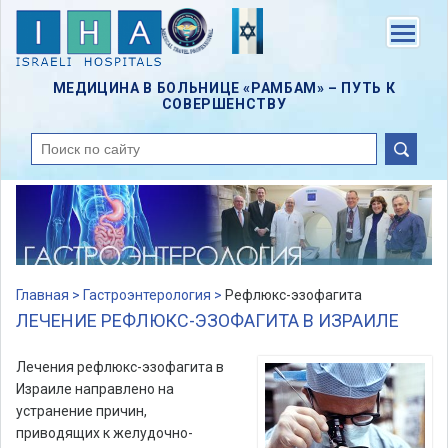
Skip
to
Menu
main
content
МЕДИЦИНА В БОЛЬНИЦЕ «РАМБАМ» – ПУТЬ К
СОВЕРШЕНСТВУ
поиск
Главная >
Гастроэнтерология >
Рефлюкс-эзофагита
ЛЕЧЕНИЕ РЕФЛЮКС-ЭЗОФАГИТА В ИЗРАИЛЕ
Лечения рефлюкс-эзофагита в
Израиле направлено на
устранение причин,
приводящих к желудочно-