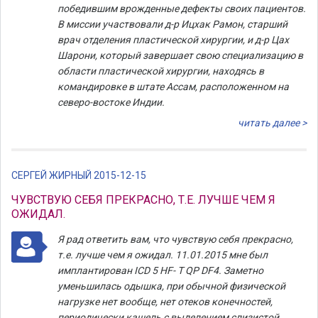
победившим врожденные дефекты своих пациентов.
В миссии участвовали д-р Ицхак Рамон, старший
врач отделения пластической хирургии, и д-р Цах
Шарони, который завершает свою специализацию в
области пластической хирургии, находясь в
командировке в штате Ассам, расположенном на
северо-востоке Индии.
читать далее >
СЕРГЕЙ ЖИРНЫЙ 2015-12-15
ЧУВСТВУЮ СЕБЯ ПРЕКРАСНО, Т.Е. ЛУЧШЕ ЧЕМ Я
ОЖИДАЛ.
Я рад ответить вам, что чувствую себя прекрасно,
т.е. лучше чем я ожидал. 11.01.2015 мне был
имплантирован ICD 5 HF- T QP DF4. Заметно
уменьшилась одышка, при обычной физической
нагрузке нет вообще, нет отеков конечностей,
периодически кашель с выделением слизистой