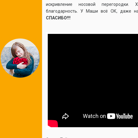
искривление носовой перегородки.
благодарность. У Маши всё ОК, даже н
СПАСИБО!!!