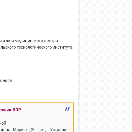
ы и шеи медицинского центра
льского технологического института
х носа
”
елении ЛОР
ной
дочь Марию (20 лет). Устранил