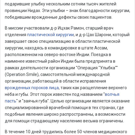
подарившие улыбку нескольким сотням тысяч жителей
провинции Нидах. Эти улыбки – знак благодарности хирургам,
победившим врожденные дефекты своих пациентов.
В миссии участвовали д-р Ицхак Рамон, старший врач
отделения
пластической хирургии
, и д-р Цах Шарони, который
завершает свою специализацию в области пластической
хирургии, находясь в командировке в штате Ассам,
расположенном на северо-востоке Индии. Поездка в
наименее известный район Индии была предпринята в
рамках деятельности организации "Операция "Улыбка""
(Operation Smile), самостоятельной международной
организации, работающей в области исправления
врожденных пороков лица
, таких как расщепление верхнего
нёба и губы. Этот порок известен под названием "
волчья
пасть
" и "заячья губа". Целью организации является оказание
специализированной врачебной помощи в тех странах, где
подобные явления широко распространены, а возможности
для помощи страдающему населению весьма ограничены.
В течение 10 дней трудились более 50 членов медицинского