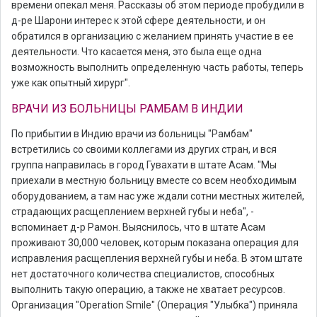
времени опекал меня. Рассказы об этом периоде пробудили в
д-ре Шарони интерес к этой сфере деятельности, и он
обратился в организацию с желанием принять участие в ее
деятельности. Что касается меня, это была еще одна
возможность выполнить определенную часть работы, теперь
уже как опытный хирург"
.
ВРАЧИ ИЗ БОЛЬНИЦЫ РАМБАМ В ИНДИИ
По прибытии в Индию врачи из больницы "Рамбам"
встретились со своими коллегами из других стран, и вся
группа направилась в город Гувахати в штате Асам.
"Мы
приехали в местную больницу вместе со всем необходимым
оборудованием, а там нас уже ждали сотни местных жителей,
страдающих расщеплением верхней губы и неба"
, -
вспоминает д-р Рамон. Выяснилось, что в штате Асам
проживают 30,000 человек, которым показана операция для
исправления расщепления верхней губы и неба. В этом штате
нет достаточного количества специалистов, способных
выполнить такую операцию, а также не хватает ресурсов.
Организация "Operation Smile" (Операция "Улыбка") приняла