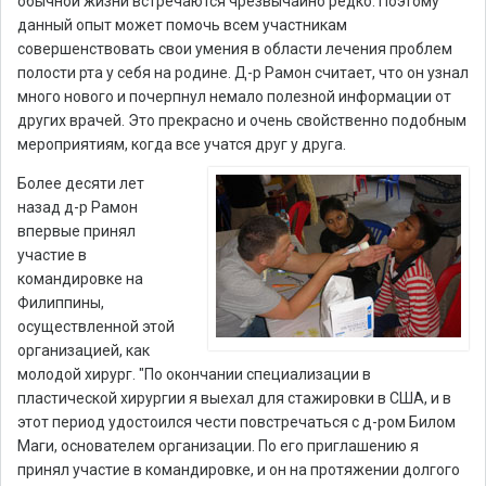
обычной жизни встречаются чрезвычайно редко. Поэтому
данный опыт может помочь всем участникам
совершенствовать свои умения в области лечения проблем
полости рта у себя на родине. Д-р Рамон считает, что он узнал
много нового и почерпнул немало полезной информации от
других врачей. Это прекрасно и очень свойственно подобным
мероприятиям, когда все учатся друг у друга.
Более десяти лет
назад д-р Рамон
впервые принял
участие в
командировке на
Филиппины,
осуществленной этой
организацией, как
молодой хирург.
"По окончании специализации в
пластической хирургии я выехал для стажировки в США, и в
этот период удостоился чести повстречаться с д-ром Билом
Маги, основателем организации. По его приглашению я
принял участие в командировке, и он на протяжении долгого