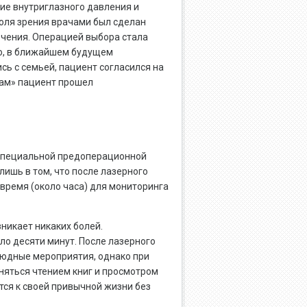
ие внутриглазного давления и
оля зрения врачами был сделан
чения. Операцией выбора стала
но, в ближайшем будущем
сь с семьей, пациент согласился на
бам» пациент прошел
 специальной предоперационной
лишь в том, что после лазерного
время (около часа) для мониторинга
зникает никаких болей.
о десяти минут. После лазерного
людные мероприятия, однако при
аняться чтением книг и просмотром
ся к своей привычной жизни без