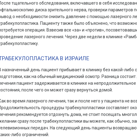
После тщательного обследования, включавшего в себя исследован
офтальмоскопию диска зрительного нерва, проверки параметров п
вывод о необходимости снизить давление с помощью лазерного ле
трабекулопластика. Пациенту также было объяснено, что возмож
потребуется операция. Взвесив все «за» и «против», посоветовавши
проведение лазерного лечения. Через две недели в клинике «Рам
трабекулопластику.
ТРАБЕКУЛОПЛАСТИКА В ИЗРАИЛЕ
В назначенный день пациент прибывает в клинику без какой-либо
подготовки, как на обычный медицинский осмотр. Разница состоит 
лечения пациент задерживается в клинике на непродолжительное 
состояния, после чего он может сразу вернуться домой.
Как во время лазерного лечения, так и после него у пациента не во
Продолжительность процедуры трабекулопластики составляет окол
лечения рекомендуется отдохнуть дома, не стоит посещать много
желании сразу после трабекулопластики вы можете, как обычно, з
телевизионных передач. На следующий день пациенты возвращают
каких-либо ограничений.