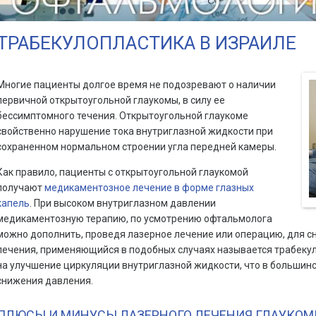
ТРАБЕКУЛОПЛАСТИКА В ИЗРАИЛЕ
Многие пациенты долгое время не подозревают о наличии
первичной открытоугольной глаукомы, в силу ее
бессимптомного течения. Открытоугольной глаукоме
свойственно нарушение тока внутриглазной жидкости при
сохраненном нормальном строении угла передней камеры.
Как правило, пациенты с открытоугольной глаукомой
получают
медикаментозное лечение в форме глазных
капель
. При высоком внутриглазном давлении
медикаментозную терапию, по усмотрению офтальмолога
можно дополнить, проведя лазерное лечение или операцию, для с
лечения, применяющийся в подобных случаях называется трабеку
на улучшение циркуляции внутриглазной жидкости, что в большинс
снижения давления.
ПЛЮСЫ И МИНУСЫ ЛАЗЕРНОГО ЛЕЧЕНИЯ ГЛАУКО