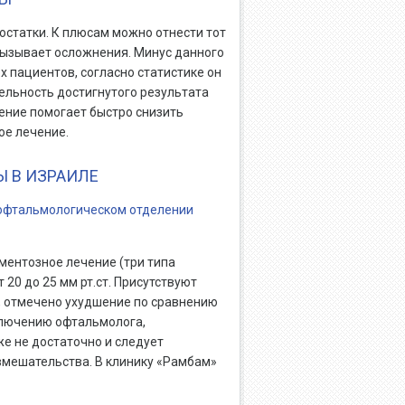
остатки. К плюсам можно отнести тот
 вызывает осложнения. Минус данного
х пациентов, согласно статистике он
ельность достигнутого результата
чение помогает быстро снизить
ое лечение.
 В ИЗРАИЛЕ
офтальмологическом отделении
ментозное лечение (три типа
 20 до 25 мм рт.ст. Присутствуют
, отмечено ухудшение по сравнению
ключению офтальмолога,
е не достаточно и следует
вмешательства. В клинику «Рамбам»