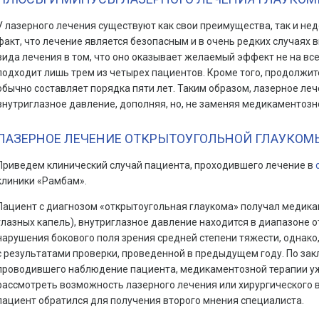
У лазерного лечения существуют как свои преимущества, так и нед
факт, что лечение является безопасным и в очень редких случаях
вида лечения в том, что оно оказывает желаемый эффект не на все
подходит лишь трем из четырех пациентов. Кроме того, продолжит
обычно составляет порядка пяти лет. Таким образом, лазерное ле
внутриглазное давление, дополняя, но, не заменяя медикаментозн
ЛАЗЕРНОЕ ЛЕЧЕНИЕ ОТКРЫТОУГОЛЬНОЙ ГЛАУКОМЫ
Приведем клинический случай пациента, проходившего лечение в
клиники «Рамбам».
Пациент с диагнозом «открытоугольная глаукома» получал медика
глазных капель), внутриглазное давление находится в диапазоне от
нарушения бокового поля зрения средней степени тяжести, однако
с результатами проверки, проведенной в предыдущем году. По за
проводившего наблюдение пациента, медикаментозной терапии уж
рассмотреть возможность лазерного лечения или хирургического 
пациент обратился для получения второго мнения специалиста.