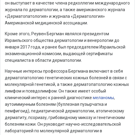
он выступает в качестве члена редколлегии международного
журнала по дерматологии, а также американского журнала
«Дерматопатология» и журнала «Дерматология»
Американской медицинской ассоциации.
Кроме этого, Реувен Бергман являлся президентом
Израильского общества дерматологии и венерологии до
января 2017 года, и ранее был председателем Израильской
экзаменационной комиссии, выдающей сертификаты
специалиста в области дерматологии.
Научные интересы профессора Бергмана включают в себя
дерматопатологию генетических кожных болезней в связи с
молекулярной генетикой, а также дерматопатологию кожных
лимфом и псевдолимфом. Он также имеет особый
клинический интерес к ранней диагностике
меланомы
,
аутоиммунным болезням (буллезная пузырчатка и
пемфигоид), педиатрической дерматологии, атопическому
дерматиту, псориазу, грибовидному микозу и генетическим
болезням кожи. Он руководит научно-исследовательской
лабораторией по молекулярной дерматологии в