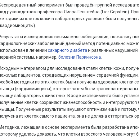
Беспрецедентный эксперимент был проведён группой исследоват
под руководством профессора Лиора Гепштейна (Lior Gepstein). П
методики из клеток кожи в лабораторных условиях были получен
(кардиомиоциты).
Результаты исследования весьма многообещающие, поскольку по
кардиологических заболеваний данный метод потенциально може
использован в лечении
сахарного диабета
и различных нарушений
нервной системы, например,
болезни Паркинсона
.
Исходным материалом для исследования стали клетки кожи, получ
пожилых пациентов, страдающих нарушением сердечной функции.
особой методики из этих клеток были получены здоровые клетки с
мышцы (кардиомиоциты), которые затем были трансплантированы
мышцу лабораторных животных. В ходе эксперимента было установ
полученные клетки сохраняют жизнеспособность и интегрируются
мышцы. Полученные результаты внушают оптимизм ещё и потому, ч
получена из клеток самого пациента, она не должна отторгаться о
Методика, лежащая в основе эксперимента была разработана япо
которому удалось доказать, что клетки взрослого человека могут