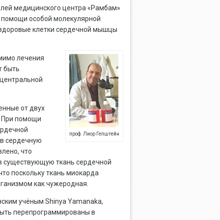
елей медицинского центра «Рамбам»
ри помощи особой молекулярной
ы здоровые клетки сердечной мышцы
мимо лечения
т быть
 центральной
енные от двух
 При помощи
ердечной
проф. Лиор Гепштейн
 в сердечную
лено, что
 в существующую ткань сердечной
то поскольку ткань миокарда
рганизмом как чужеродная.
нским учёным Shinya Yamanaka,
 быть перепрограммированы в