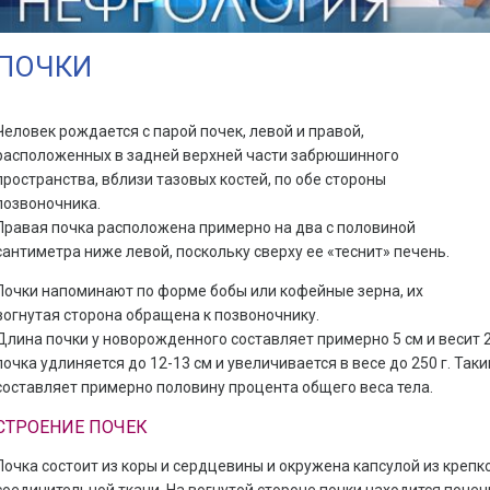
ПОЧКИ
Человек рождается с парой почек, левой и правой,
расположенных в задней верхней части забрюшинного
пространства, вблизи тазовых костей, по обе стороны
позвоночника.
Правая почка расположена примерно на два с половиной
сантиметра ниже левой, поскольку сверху ее «теснит» печень.
Почки напоминают по форме бобы или кофейные зерна, их
вогнутая сторона обращена к позвоночнику.
Длина почки у новорожденного составляет примерно 5 см и весит 2
почка удлиняется до 12-13 см и увеличивается в весе до 250 г. Так
составляет примерно половину процента общего веса тела.
СТРОЕНИЕ ПОЧЕК
Почка состоит из коры и сердцевины и окружена капсулой из крепк