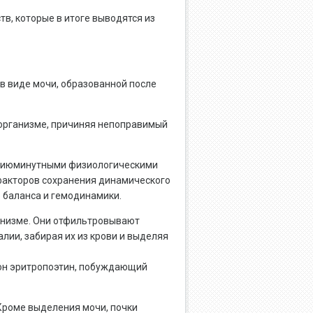
в, которые в итоге выводятся из
 в виде мочи, образованной после
 организме, причиняя непоправимый
с сиюминутными физиологическими
факторов сохранения динамического
о баланса и гемодинамики.
ганизме. Они отфильтровывают
лии, забирая их из крови и выделяя
мон эритропоэтин, побуждающий
Кроме выделения мочи, почки