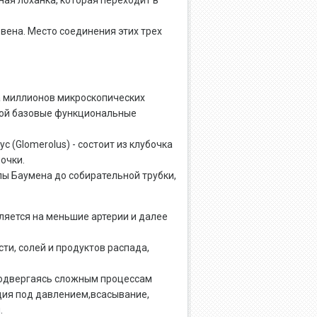
ная лоханка, которая переходит в
вена. Место соединения этих трех
а миллионов микроскопических
бой базовые функциональные
 (Glomerolus) - состоит из клубочка
очки.
лы Баумена до собирательной трубки,
ляется на меньшие артерии и далее
и, солей и продуктов распада,
подвергаясь сложным процессам
ция под давлением,всасывание,
.