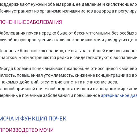
поддерживают нужный объем крови, ее давление и кислотно-щелоч
Почки устраняют из организма излишки ионов водорода и регулир
ПОЧЕЧНЫЕ ЗАБОЛЕВАНИЯ
Заболевания почек нередко бывают бессимптомными, без особых 
случайно при проведении анализов крови или мочи для других цел
Почечные болезни, как правило, не вызывают болей или повышенн
участков. Боли встречаются редко и свидетельствуют о воспалении 
Иногда болезни почек вызывают жалобы, не относящиеся к мочевой 
вялость, повышенная утомляемость, снижение концентрации во в
знакомых действий, отсутствие аппетита и снижение веса.
Главной причиной почечной недостаточности в западном мире явл
первичные почечные заболевания и повышенное
артериальное да
МОЧА И ФУНКЦИЯ ПОЧЕК
ПРОИЗВОДСТВО МОЧИ