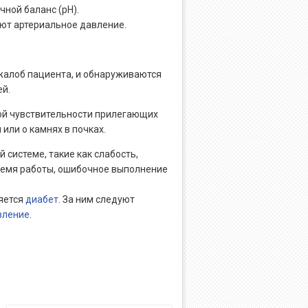
ной баланс (рН).
уют артериальное давление.
жалоб пациента, и обнаруживаются
ей.
ой чувствительности прилегающих
или о камнях в почках.
системе, такие как слабость,
ремя работы, ошибочное выполнение
яется
диабет
. За ним следуют
вление
.