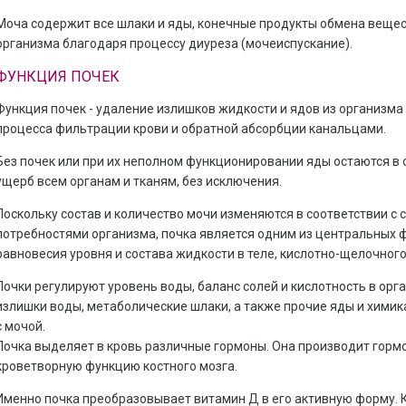
Моча содержит все шлаки и яды, конечные продукты обмена вещест
организма благодаря процессу диуреза (мочеиспускание).
ФУНКЦИЯ ПОЧЕК
Функция почек - удаление излишков жидкости и ядов из организма
процесса фильтрации крови и обратной абсорбции канальцами.
Без почек или при их неполном функционировании яды остаются в
ущерб всем органам и тканям, без исключения.
Поскольку состав и количество мочи изменяются в соответствии 
потребностями организма, почка является одним из центральных 
равновесия уровня и состава жидкости в теле, кислотно-щелочног
Почки регулируют уровень воды, баланс солей и кислотность в ор
излишки воды, метаболические шлаки, а также прочие яды и химика
с мочой.
Почка выделяет в кровь различные гормоны. Она производит гор
кроветворную функцию костного мозга.
Именно почка преобразовывает витамин Д в его активную форму. 