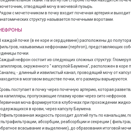
соединительной ткани. На вогнутой стороне почки находится почеч
мочеточник, отводящий мочу в мочевой пузырь.
Рядом с мочеточником в почку входит почечная артерия и выходит 
анатомических структур называется почечными воротами.
НЕФРОНЫ
В каждой почке (в ее коре и сердцевине) расположены до полутор
фильтров, называемых нефронами (nephron), представляющих со
единицы почки.
Каждый нефрон состоит из следующих сложных структур: Гломерулус
капилляров, окруженного " капсулой Баумена", расположен в коре п
Каналец - длинный и извилистый канал, проводящий мочу от капсу
находится в мозговом веществе почки, его размеры варьируются.
Кровь поступает в почку через почечную артерию, которая разветв
на капилляры, пропускающие плазму крови через сито нефронов.
Первичная моча формируется в клубочках при прохождении жидкост
содержащихся в крови, через капсулу Баумена.
Отфильтрованная жидкость проходит долгий путь по канальцам, 
ультрафильтрации, абсорбции, реабсорбции и секреции ( фильтра
обратное всасывание и выделение), до образования итоговой мочи