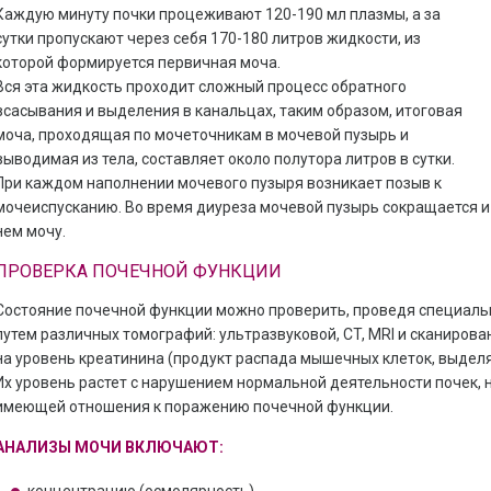
Каждую минуту почки процеживают 120-190 мл плазмы, а за
сутки пропускают через себя 170-180 литров жидкости, из
которой формируется первичная моча.
Вся эта жидкость проходит сложный процесс обратного
всасывания и выделения в канальцах, таким образом, итоговая
моча, проходящая по мочеточникам в мочевой пузырь и
выводимая из тела, составляет около полутора литров в сутки.
При каждом наполнении мочевого пузыря возникает позыв к
мочеиспусканию. Во время диуреза мочевой пузырь сокращается и
нем мочу.
ПРОВЕРКА ПОЧЕЧНОЙ ФУНКЦИИ
Состояние почечной функции можно проверить, проведя специальн
путем различных томографий: ультразвуковой, CT, MRI и сканирова
на уровень креатинина (продукт распада мышечных клеток, выделя
Их уровень растет с нарушением нормальной деятельности почек, н
имеющей отношения к поражению почечной функции.
АНАЛИЗЫ МОЧИ ВКЛЮЧАЮТ: