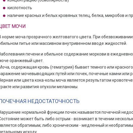
концентрацию (осмолярность)
кислотность
наличие красных и белых кровяных телец, белка, микробов и п
ЦВЕТ МОЧИ
В норме моча прозрачного желтоватого цвета. При обезвоживании 
обильном питье или массивном внутривенном вводе жидкостей.
Заболевания печени и обильное содержание моркови в ежедневно
моче оранжевый цвет.
Моча, содержащая кровь (гематурия) бывает темного или красного
заражение мочевыводящих путей или почек, почечные камни или р
Черная или цвета кока-колы моча является результатом кровотеч
тракте или развития опухоли меланомы.
ПОЧЕЧНАЯ НЕДОСТАТОЧНОСТЬ
Нарушение нормальной функции почек называется почечной недос
Состояние может быть либо острым - возникает в течении нескольки
является обратимым; либо хроническим - медленный и необратимы
летальному исходу.