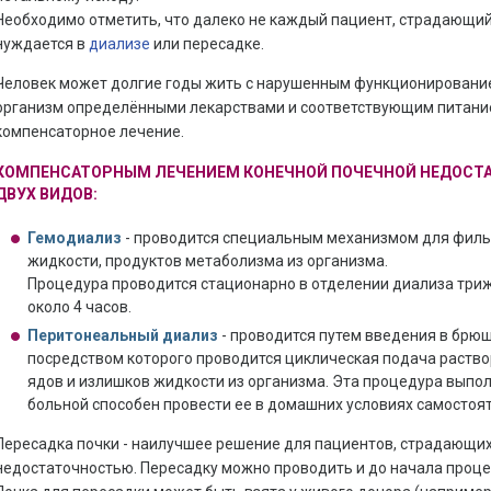
Необходимо отметить, что далеко не каждый пациент, страдающий
нуждается в
диализе
или пересадке.
Человек может долгие годы жить с нарушенным функционировани
организм определёнными лекарствами и соответствующим питанием
компенсаторное лечение.
КОМПЕНСАТОРНЫМ ЛЕЧЕНИЕМ КОНЕЧНОЙ ПОЧЕЧНОЙ НЕДОСТА
ДВУХ ВИДОВ:
Гемодиализ
- проводится специальным механизмом для филь
жидкости, продуктов метаболизма из организма.
Процедура проводится стационарно в отделении диализа три
около 4 часов.
Перитонеальный диализ
- проводится путем введения в брюш
посредством которого проводится циклическая подача раств
ядов и излишков жидкости из организма. Эта процедура выпол
больной способен провести ее в домашних условиях самостоят
Пересадка почки - наилучшее решение для пациентов, страдающи
недостаточностью. Пересадку можно проводить и до начала проце