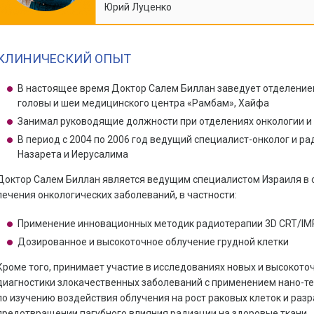
Юрий Луценко
КЛИНИЧЕСКИЙ ОПЫТ
В настоящее время Доктор Салем Биллан заведует отделение
головы и шеи медицинского центра «Рамбам», Хайфа
Занимал руководящие должности при отделениях онкологии и
В период с 2004 по 2006 год ведущий специалист-онколог и ра
Назарета и Иерусалима
Доктор Салем Биллан является ведущим специалистом Израиля в 
лечения онкологических заболеваний, в частности:
Применение инновационных методик радиотерапии 3D CRT/IMR
Дозированное и высокоточное облучение грудной клетки
Кроме того, принимает участие в исследованиях новых и высокот
диагностики злокачественных заболеваний с применением нано-те
по изучению воздействия облучения на рост раковых клеток и ра
предотвращении пагубного влияния радиации на здоровые ткани.