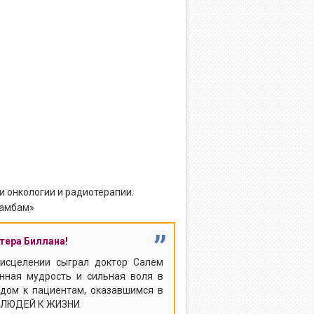
и онкологии и радиотерапии.
Рамбам»
”
стера Биллана!
исцелении сыграл доктор Салем
енная мудрость и сильная воля в
одом к пациентам, оказавшимся в
Т ЛЮДЕЙ К ЖИЗНИ