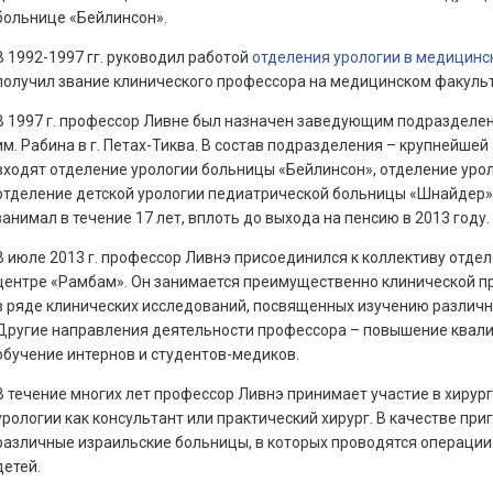
больнице «Бейлинсон».
В 1992-1997 гг. руководил работой
отделения урологии в медицинс
получил звание клинического профессора на медицинском факульт
В 1997 г. профессор Ливне был назначен заведующим подразделе
им. Рабина в г. Петах-Тиква. В состав подразделения – крупнейше
входят отделение урологии больницы «Бейлинсон», отделение уро
отделение детской урологии педиатрической больницы «Шнайдер».
занимал в течение 17 лет, вплоть до выхода на пенсию в 2013 году.
В июле 2013 г. профессор Ливнэ присоединился к коллективу отде
центре «Рамбам». Он занимается преимущественно клинической пр
в ряде клинических исследований, посвященных изучению различны
Другие направления деятельности профессора – повышение квал
обучение интернов и студентов-медиков.
В течение многих лет профессор Ливнэ принимает участие в хирур
урологии как консультант или практический хирург. В качестве пр
различные израильские больницы, в которых проводятся операции
детей.