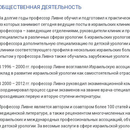
ОБЩЕСТВЕННАЯ ДЕЯТЕЛЬНОСТЬ
За долгие годы профессор Ливне обучил и подготовил к практическ
из которых занимают сегодня ведущие посты в израильских клиник
профессора – заведующие отделениями, руководители клиник и п
специалисты в различных сферах урологии. 6 израильских уролого
профессора дополнительную специализацию по детской урологии 
клиники соответствующего профиля в нескольких израильских бол
опытом у профессора Ливнэ также обучались зарубежные урологи.
В 1996 – 2000 гг. профессор Ливне возглавлял Израильскую ассоц
вклад в развитие израильской урологии как самостоятельной отра
В 2000 – 2012 гг. профессор Ливнэ руководил экзаменационной ко
координировал процесс сдачи экзаменов на звание врача-специал
проходивших первую и вторую ступени интернатуры.
Профессор Ливне является автором и соавтором более 100 статей 
медицинской литературе, а также рецензентом многочисленных нау
израильских и международных профессиональных ассоциаций, об
и детской урологии. За весомые заслуги в сфере израильской уроло