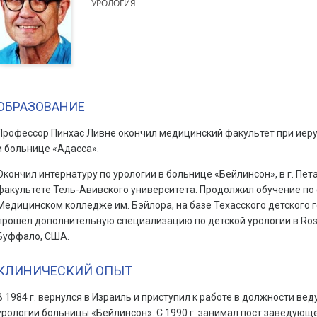
УРОЛОГИЯ
ОБРАЗОВАНИЕ
Профессор Пинхас Ливне окончил медицинский факультет при иер
и больнице «Адасса».
Окончил интернатуру по урологии в больнице «Бейлинсон», в г. Пе
факультете Тель-Авивского университета. Продолжил обучение по
Медицинском колледже им. Бэйлора, на базе Техасского детского го
прошел дополнительную специализацию по детской урологии в Roswell
Буффало, США.
КЛИНИЧЕСКИЙ ОПЫТ
В 1984 г. вернулся в Израиль и приступил к работе в должности ве
урологии больницы «Бейлинсон». С 1990 г. занимал пост заведующе