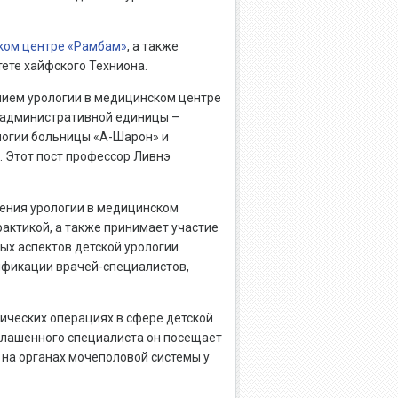
ком центре «Рамбам»
, а также
ете хайфского Техниона.
нием урологии в медицинском центре
й административной единицы –
логии больницы «А-Шарон» и
 Этот пост профессор Ливнэ
ления урологии в медицинском
актикой, а также принимает участие
х аспектов детской урологии.
ификации врачей-специалистов,
гических операциях в сфере детской
иглашенного специалиста он посещает
 на органах мочеполовой системы у