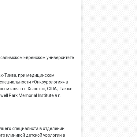
усалимском Еврейском университете
тах-Тиква, при медицинском
 специальности «Онкоурология» в
спиталя, в г. Хьюстон, США,. Также
 Park Memorial Institute в г.
дущего специалиста в отделении
го клиникой детской урологии в