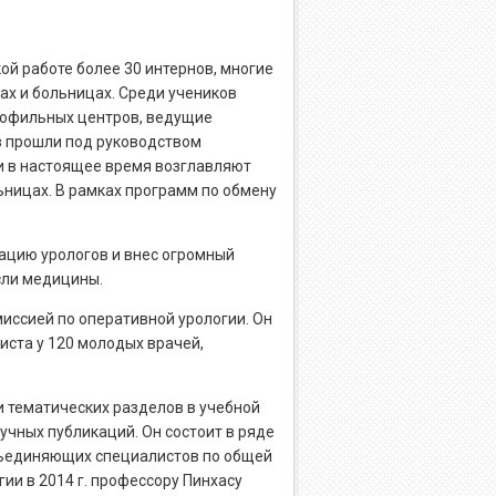
ой работе более 30 интернов, многие
ах и больницах. Среди учеников
рофильных центров, ведущие
в прошли под руководством
и в настоящее время возглавляют
ьницах. В рамках программ по обмену
иацию урологов и внес огромный
сли медицины.
миссией по оперативной урологии. Он
иста у 120 молодых врачей,
и тематических разделов в учебной
чных публикаций. Он состоит в ряде
ъединяющих специалистов по общей
гии в 2014 г. профессору Пинхасу