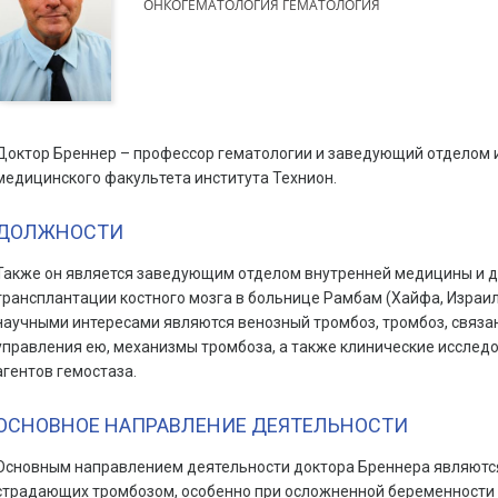
ОНКОГЕМАТОЛОГИЯ ГЕМАТОЛОГИЯ
Доктор Бреннер – профессор гематологии и заведующий отделом 
медицинского факультета института Технион.
ДОЛЖНОСТИ
Также он является заведующим отделом внутренней медицины и д
трансплантации костного мозга в больнице Рамбам (Хайфа, Израил
научными интересами являются венозный тромбоз, тромбоз, связа
управления ею, механизмы тромбоза, а также клинические исслед
агентов гемостаза.
ОСНОВНОЕ НАПРАВЛЕНИЕ ДЕЯТЕЛЬНОСТИ
Основным направлением деятельности доктора Бреннера являютс
страдающих тромбозом, особенно при осложненной беременности 