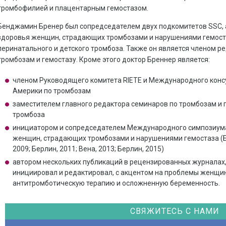
тромбофилией и плацентарным гемостазом.
Бенджамин Бренер был сопредседателем двух подкомитетов SSC, а
здоровья женщин, страдающих тромбозами и нарушениями гемоста
перинатального и детского тромбоза. Также он является членом р
тромбозам и гемостазу. Кроме этого доктор Бреннер является:
членом Руководящего комитета RIETE и Международного конс
Америки по тромбозам
заместителем главного редактора семинаров по тромбозам и г
тромбоза
инициатором и сопредседателем Международного симпозиума
женщин, страдающих тромбозами и нарушениями гемостаза (Буд
2009; Берлин, 2011; Вена, 2013; Берлин, 2015)
автором нескольких публикаций в рецензированных журналах, а
инициировал и редактировал, с акцентом на проблемы женщи
антитромботическую терапию и осложненную беременность.
СВЯЖИТЕСЬ С НАМИ