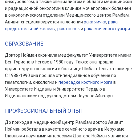
онкоурологом, а также специалистом в области медицинской
и радиационной онкологии в клинике мочеполовых болезней
в онкологическом отделении Медицинского центра Рамбам.
Авивит специализируется на лечении
рака яичка
,
рака
предстательной железы
,
рака почек
и
рака мочевого пузыря
.
ОБРАЗОВАНИЕ
Доктор Нойман окончила медфакультет Университета имени
Бен-Гуриона в Негеве в 1980 году. Также она прошла
ординатуру по онкологии в больнице Шиба в Тель-ха-шомере.
С 1988-1990 она прошла стипендиальное обучение по
гематологии, онкологии и
пересадке костного мозга
в
Университете Индианы и Университете Пердью в
Индианаполисе под руководством Лоуренс Айнхорн.
ПРОФЕССИОНАЛЬНЫЙ ОПЫТ
До прихода в медицинский центр Рамбам доктор Авивит
Нойман работала в качестве семейного врача в Йерухаме.
Главными научными интересами Доктора Нойман являются