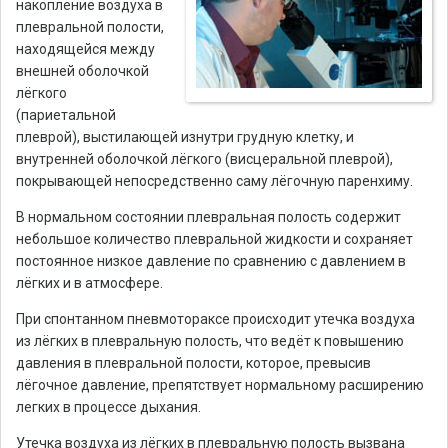
накопление воздуха в
плевральной полости,
находящейся между
внешней оболочкой
лёгкого
(париетальной
плеврой), выстилающей изнутри грудную клетку, и
внутренней оболочкой лёгкого (висцеральной плеврой),
покрывающей непосредственно саму лёгочную паренхиму.
В нормальном состоянии плевральная полость содержит
небольшое количество плевральной жидкости и сохраняет
постоянное низкое давление по сравнению с давлением в
лёгких и в атмосфере.
При спонтанном пневмотораксе происходит утечка воздуха
из лёгких в плевральную полость, что ведёт к повышению
давления в плевральной полости, которое, превысив
лёгочное давление, препятствует нормальному расширению
легких в процессе дыхания.
Утечка воздуха из лёгких в плевральную полость вызвана