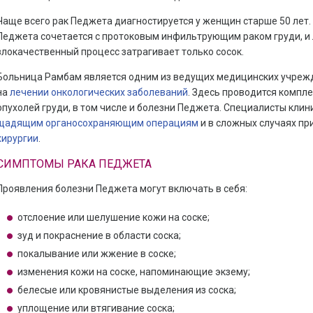
Чаще всего рак Педжета диагностируется у женщин старше 50 лет
Педжета сочетается с протоковым инфильтрующим раком груди, и 
злокачественный процесс затрагивает только сосок.
Больница Рамбам является одним из ведущих медицинских учреж
на
лечении онкологических заболеваний
. Здесь проводится компл
опухолей груди, в том числе и болезни Педжета. Специалисты кли
щадящим органосохраняющим операциям
и в сложных случаях пр
хирургии
.
СИМПТОМЫ РАКА ПЕДЖЕТА
Проявления болезни Педжета могут включать в себя:
отслоение или шелушение кожи на соске;
зуд и покраснение в области соска;
покалывание или жжение в соске;
изменения кожи на соске, напоминающие экзему;
белесые или кровянистые выделения из соска;
уплощение или втягивание соска;