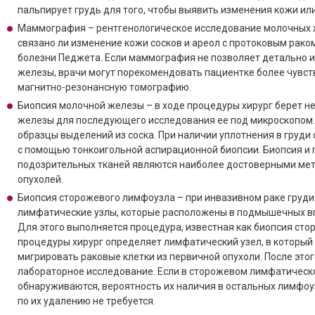
пальпирует грудь для того, чтобы выявить изменения кожи ил
Маммография – рентгенологическое исследование молочных ж
связано ли изменение кожи сосков и ареол с протоковым раком
болезни Педжета. Если маммография не позволяет детально и
железы, врачи могут порекомендовать пациентке более чувст
магнитно-резонансную томографию.
Биопсия молочной железы – в ходе процедуры хирург берет н
железы для последующего исследования ее под микроскопом. 
образцы выделений из соска. При наличии уплотнения в груди
с помощью тонкоигольной аспирационной биопсии. Биопсия и 
подозрительных тканей являются наиболее достоверными ме
опухолей.
Биопсия сторожевого лимфоузла – при инвазивном раке груд
лимфатические узлы, которые расположены в подмышечных впа
Для этого выполняется процедура, известная как биопсия сто
процедуры хирург определяет лимфатический узел, в который
мигрировать раковые клетки из первичной опухоли. После этог
лабораторное исследование. Если в сторожевом лимфатическо
обнаруживаются, вероятность их наличия в остальных лимфоу
по их удалению не требуется.