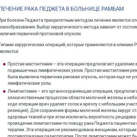
ЛЕЧЕНИЕ РАКА ПЕДЖЕТА В БОЛЬНИЦЕ РАМБАМ
При болезни Педжета приоритетным методом лечения является оп
новообразования. Выбор хирургического метода зависит от состоян
наличия первичной протоковой опухоли.
Типами хирургических операций, которые применяются в клинике Р
являются:
Простая мастэктомия – эта операция предполагает удаление 
подмышечных лимфатических узлов. Простая мастэктомия рек
была выявлена первичная раковая опухоль, которая еще не ус
лимфатические узлы.
Люмпэктомия – это органосохраняющая операция, предпола
злокачественным процессом области молочной железы и небол
ходе операции врач удаляет сосок и ареолу с небольшим учас
резекция). Для сохранения формы молочной железы хирург ст
здоровых тканей и при этом исключить вероятность рецидива 
проведении люмпэктомии по поводу рака Педжета пациентки
терапии. Эта операция не рекомендована женщинам, которым
противопоказана радиотерапия. После люмпэктомии может бы