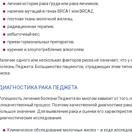
личная история рака груди или рака яичников;
наличие мутаций в генах BRCA1 или BRCA2;
плотная ткань молочной железы;
радиационная терапия;
избыточный вес;
прием гормональных препаратов;
курение и злоупотребление алкоголем.
Наличие одного или нескольких факторов риска не означает, что 
болезнь Педжета. Большинство пациенток, страдающих этим типом 
риска.
ДИАГНОСТИКА РАКА ПЕДЖЕТА
Успешность лечения болезни Педжета во многом зависит от того, 
злокачественный процесс. Поэтому качественной диагностике рака
большое значение. Для выявления рака и оценки его характерист
диагностические исследования:
Клиническое обследование молочных желез – в ходе исследов