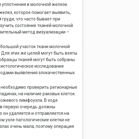
и уплотнения в молочной железе.
елез, которое помогает выявить,
 груди, что часто бывает при
зучить состояние тканей молочной
вительный метод визуализации –
ебольшой участок ткани молочной
Для этих же целей могут быть взяты
 образцы тканей могут быть собраны
гистологическое исследование
тодами выявления злокачественных
и необходимо проверить регионарные
динах, на наличие раковых клеток.
рожевого лимфоузла. В ходе
 в первую очередь должны
о он удаляется и отправляется на
м узле патологические клетки не
злах очень мала, поэтому операция