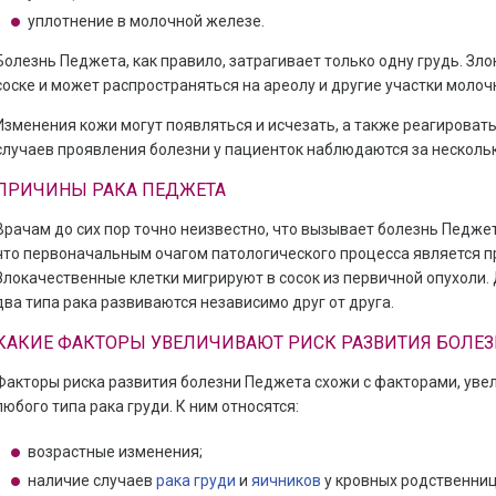
уплотнение в молочной железе.
Болезнь Педжета, как правило, затрагивает только одну грудь. Зл
соске и может распространяться на ареолу и другие участки молоч
Изменения кожи могут появляться и исчезать, а также реагировать
случаев проявления болезни у пациенток наблюдаются за нескольк
ПРИЧИНЫ РАКА ПЕДЖЕТА
Врачам до сих пор точно неизвестно, что вызывает болезнь Педжет
что первоначальным очагом патологического процесса является пр
Злокачественные клетки мигрируют в сосок из первичной опухоли. Д
два типа рака развиваются независимо друг от друга.
КАКИЕ ФАКТОРЫ УВЕЛИЧИВАЮТ РИСК РАЗВИТИЯ БОЛЕЗ
Факторы риска развития болезни Педжета схожи с факторами, ув
любого типа рака груди. К ним относятся:
возрастные изменения;
наличие случаев
рака груди
и
яичников
у кровных родственниц