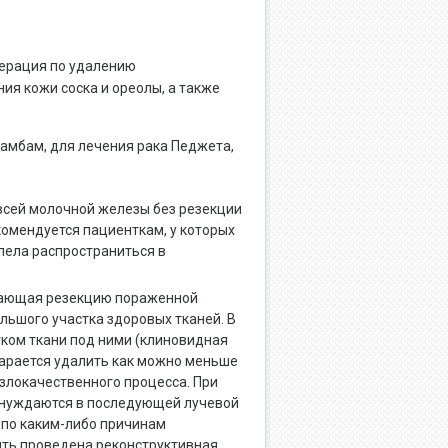
ерация по удалению
ия кожи соска и ореолы, а также
амбам, для лечения рака Педжета,
всей молочной железы без резекции
омендуется пациенткам, у которых
пела распространиться в
гающая резекцию пораженной
ьшого участка здоровых тканей. В
тком ткани под ними (клиновидная
арается удалить как можно меньше
злокачественного процесса. При
 нуждаются в последующей лучевой
 по каким-либо причинам
ть проведена реконструктивная