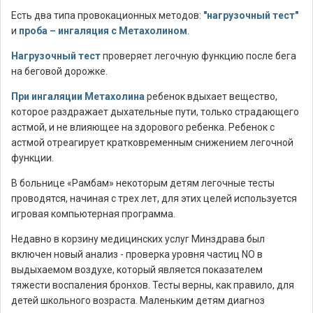
Есть два типа провокационных методов:
"нагрузочный тест"
и
проба – ингаляция с Метахолином
.
Нагрузочный тест
проверяет легочную функцию после бега
на беговой дорожке.
При ингаляции Метахолина
ребенок вдыхает вещество,
которое раздражает дыхательные пути, только страдающего
астмой, и не влияющее на здорового ребенка. Ребенок с
астмой отреагирует кратковременным снижением легочной
функции.
В больнице «Рамбам» некоторым детям легочные тесты
проводятся, начиная с трех лет, для этих целей используется
игровая компьютерная программа.
Недавно в корзину медицинских услуг Минздрава был
включен новый анализ - проверка уровня частиц NO в
выдыхаемом воздухе, который является показателем
тяжести воспаления бронхов. Тесты верны, как правило, для
детей школьного возраста. Маленьким детям диагноз