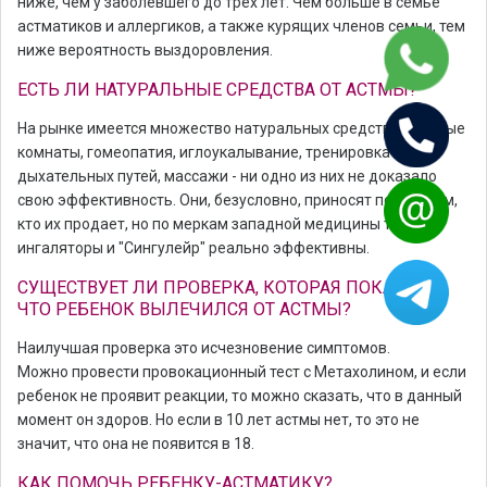
ниже, чем у заболевшего до трех лет. Чем больше в семье
астматиков и аллергиков, а также курящих членов семьи, тем
ниже вероятность выздоровления.
ЕСТЬ ЛИ НАТУРАЛЬНЫЕ СРЕДСТВА ОТ АСТМЫ?
На рынке имеется множество натуральных средств - соляные
комнаты, гомеопатия, иглоукалывание, тренировка
дыхательных путей, массажи - ни одно из них не доказало
свою эффективность. Они, безусловно, приносят пользу тем,
кто их продает, но по меркам западной медицины только
ингаляторы и "Сингулейр" реально эффективны.
СУЩЕСТВУЕТ ЛИ ПРОВЕРКА, КОТОРАЯ ПОКАЖЕТ,
ЧТО РЕБЕНОК ВЫЛЕЧИЛСЯ ОТ АСТМЫ?
Наилучшая проверка это исчезновение симптомов.
Можно провести провокационный тест с Метахолином, и если
ребенок не проявит реакции, то можно сказать, что в данный
момент он здоров. Но если в 10 лет астмы нет, то это не
значит, что она не появится в 18.
КАК ПОМОЧЬ РЕБЕНКУ-АСТМАТИКУ?