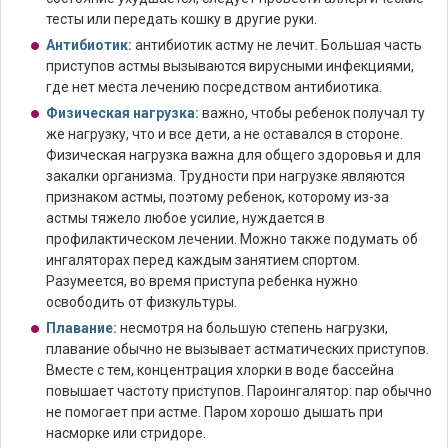
тесты или передать кошку в другие руки.
Антибиотик:
антибиотик астму не лечит. Большая часть
приступов астмы вызываются вирусными инфекциями,
где нет места лечению посредством антибиотика.
Физическая нагрузка:
важно, чтобы ребенок получал ту
же нагрузку, что и все дети, а не оставался в стороне.
Физическая нагрузка важна для общего здоровья и для
закалки организма. Трудности при нагрузке являются
признаком астмы, поэтому ребенок, которому из-за
астмы тяжело любое усилие, нуждается в
профилактическом лечении. Можно также подумать об
ингаляторах перед каждым занятием спортом.
Разумеется, во время приступа ребенка нужно
освободить от физкультуры.
Плавание:
несмотря на большую степень нагрузки,
плавание обычно не вызывает астматических приступов.
Вместе с тем, концентрация хлорки в воде бассейна
повышает частоту приступов. Пароингалятор: пар обычно
не помогает при астме. Паром хорошо дышать при
насморке или стридоре.