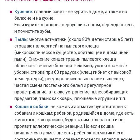
Курение:
главный совет - не курить в доме, а также на
балконе и на кухне.
Если курите во дворе - вернувшись в дом, переоденьтесь
и почистите зубы.
Пыль:
многие астматики (около 80% детей старше 5 лет)
страдают аллергией на пылевого клеща
(микроскопическое существо, обитающее в домашней
пыли). Снижение концентрации пылевого клеща
облегчает течение болезни. Рекомендуются влажные
уборки, стирка при 60 градусах (клещ гибнет от высокой
температуры), регулярное использование пылесоса,
частая смена постельного белья и регулярное
проветривание, а также устранение пылесобирающих
предметов, таких как ковры, плюшевые игрушки и т.п.
Кошки и собаки:
не каждый астматик чувствителен к
собакам и кошкам; ребенок, родившийся в доме, где есть
животные, как правило, будет к ним толерантен и не
проявит аллергической реакции. Но если кошка
появляется в доме, где есть ребенок-астматик и его
состояние ухудшается, следует провести аллергические