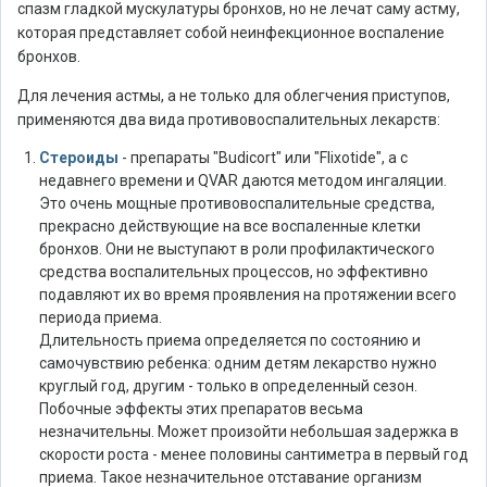
спазм гладкой мускулатуры бронхов, но не лечат саму астму,
которая представляет собой неинфекционное воспаление
бронхов.
Для лечения астмы, а не только для облегчения приступов,
применяются два вида противовоспалительных лекарств:
Стероиды
- препараты "Budicort" или "Flixotide", а с
недавнего времени и QVAR даются методом ингаляции.
Это очень мощные противовоспалительные средства,
прекрасно действующие на все воспаленные клетки
бронхов. Они не выступают в роли профилактического
средства воспалительных процессов, но эффективно
подавляют их во время проявления на протяжении всего
периода приема.
Длительность приема определяется по состоянию и
самочувствию ребенка: одним детям лекарство нужно
круглый год, другим - только в определенный сезон.
Побочные эффекты этих препаратов весьма
незначительны. Может произойти небольшая задержка в
скорости роста - менее половины сантиметра в первый год
приема. Такое незначительное отставание организм