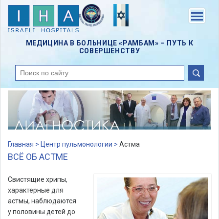
Skip
to
Menu
main
content
МЕДИЦИНА В БОЛЬНИЦЕ «РАМБАМ» – ПУТЬ К
СОВЕРШЕНСТВУ
поиск
Главная >
Центр пульмонологии >
Астма
ВСЁ ОБ АСТМЕ
Свистящие хрипы,
характерные для
астмы, наблюдаются
у половины детей до