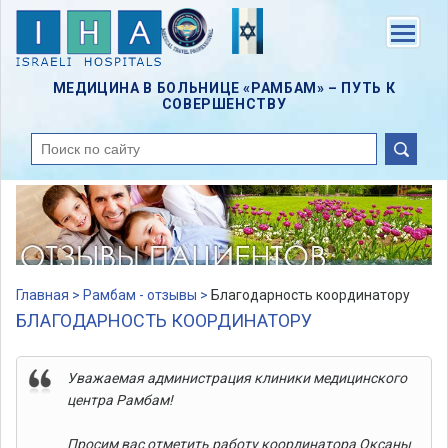
Skip
to
Menu
main
content
МЕДИЦИНА В БОЛЬНИЦЕ «РАМБАМ» – ПУТЬ К
СОВЕРШЕНСТВУ
поиск
Главная >
Рамбам - отзывы >
Благодарность координатору
БЛАГОДАРНОСТЬ КООРДИНАТОРУ
Уважаемая администрация клиники медицинского
центра Рамбам!
Просим вас отметить работу координатора Оксаны