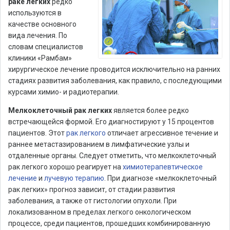
раке легких
редко
используются в
качестве основного
вида лечения. По
словам специалистов
клиники «Рамбам»
хирургическое лечение проводится исключительно на ранних
стадиях развития заболевания, как правило, с последующими
курсами химио- и радиотерапии.
Мелкоклеточный рак легких
является более редко
встречающейся формой. Его диагностируют у 15 процентов
пациентов. Этот
рак легкого
отличает агрессивное течение и
раннее метастазированием в лимфатические узлы и
отдаленные органы. Следует отметить, что мелкоклеточный
рак легкого хорошо реагирует на
химиотерапевтическое
лечение
и
лучевую терапию
. При диагнозе «мелкоклеточный
рак легких» прогноз зависит, от стадии развития
заболевания, а также от гистологии опухоли. При
локализованном в пределах легкого онкологическом
процессе, среди пациентов, прошедших комбинированную