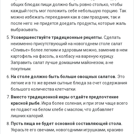
общих блюдах пищи должно быть ровно столько, чтобы
каждый гость мог положить себе небольшую порцию. Так
можно избежать переедания как в сам праздник, так и
после него: не придется доедать продукты, которые жаль
выбрасывать.
Усовершенствуйте традиционные рецепты.
Сделать
неизменно присутствующий на новогоднем столе салат
«Оливье» более легким и здоровым можно, заменив в нем
картофель на фасоль, а колбасу на вареную курицу.
Заправить салат лучше домашним майонезом, а не
покупным.
На столе должно быть больше овощных салатов.
Это
легкие и в то же время сытные блюда за счет содержания
большого количества клетчатки.
Вместо традиционной икры отдайте предпочтение
красной рыбе.
Икра более соленая, и при этом чаще всего
ее подают на белом хлебе с маслом, что добавляет
лишних калорий.
Пусть пища не будет основной составляющей стола.
Украсьте его свечами, новогодними игрушками, красиво