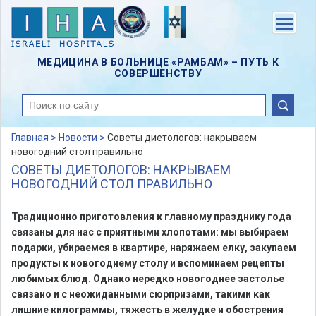
Skip
to
Menu
main
content
МЕДИЦИНА В БОЛЬНИЦЕ «РАМБАМ» – ПУТЬ К
СОВЕРШЕНСТВУ
поиск
Главная >
Новости >
Советы диетологов: накрываем
новогодний стол правильно
СОВЕТЫ ДИЕТОЛОГОВ: НАКРЫВАЕМ
НОВОГОДНИЙ СТОЛ ПРАВИЛЬНО
Традиционно приготовления к главному празднику года
связаны для нас с приятными хлопотами: мы выбираем
подарки, убираемся в квартире, наряжаем елку, закупаем
продукты к новогоднему столу и вспоминаем рецепты
любимых блюд. Однако нередко новогоднее застолье
связано и с неожиданными сюрпризами, такими как
лишние килограммы, тяжесть в желудке и обострения