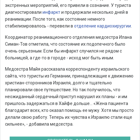
экстренных мероприятий, его привели в сознание. У туриста
диагностировали
инфаркт
и продержали несколько дней в
реанимации. После того, как состояние немного
стабилизировалось - перевели в
отделение кардиохирургии
.
Координатор реанимационного отделения медсестра Илана
Симан-Тов отметила, что состояние их подопечного было
очень серьезным. Если бы инфаркт случился не рядом с
больницей, а где-то в городе - исход мог быть иным.
Медсестра Майя рассказала корреспонденту израильского
сайта, что туристы из Германии, принадлежащие к движению
христиан-сторонников Израиля, долго и тщательно
планировали свое путешествие. Но так получилось, что
неожиданный сердечный приступ нарушил их планы - и им
пришлось задержаться в Хайфе дольше... «Жена пациента
благодарит всех, кто оказал помощь ее мужу. Хотя мы просто
делали свою работу. Теперь их чувства к Израилю стали еще
сильнее», - добавила медсестра.