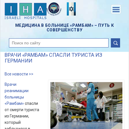
Skip
to
Menu
main
content
МЕДИЦИНА В БОЛЬНИЦЕ «РАМБАМ» – ПУТЬ К
СОВЕРШЕНСТВУ
поиск
ВРАЧИ «РАМБАМ» СПАСЛИ ТУРИСТА ИЗ
ГЕРМАНИИ
Все новости >>
Врачи
реанимации
больницы
«Рамбам»
спасли
от смерти туриста
из Германии,
который
заблудился в