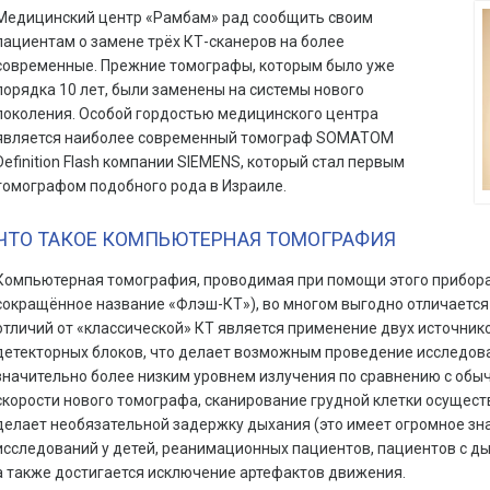
Медицинский центр «Рамбам» рад сообщить своим
пациентам о замене трёх КТ-сканеров на более
современные. Прежние томографы, которым было уже
порядка 10 лет, были заменены на системы нового
поколения. Особой гордостью медицинского центра
является наиболее современный томограф SOMATOM
Definition Flash компании SIEMENS, который стал первым
томографом подобного рода в Израиле.
ЧТО ТАКОЕ КОМПЬЮТЕРНАЯ ТОМОГРАФИЯ
Компьютерная томография, проводимая при помощи этого прибора
сокращённое название «Флэш-КТ»), во многом выгодно отличается 
отличий от «классической» КТ является применение двух источнико
детекторных блоков, что делает возможным проведение исследова
значительно более низким уровнем излучения по сравнению с обы
скорости нового томографа, сканирование грудной клетки осуществл
делает необязательной задержку дыхания (это имеет огромное зн
исследований у детей, реанимационных пациентов, пациентов с ды
а также достигается исключение артефактов движения.