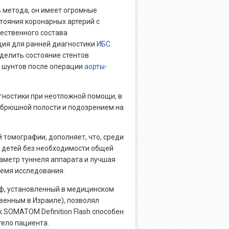
 метода, он имеет огромные
тояния коронарных артерий с
ественного состава
ция для ранней диагностики
ИБС
.
делить состояние стентов
ь шунтов после операции
аорты-
гностики при неотложной помощи, в
е, брюшной полости и подозрением на
томографии, дополняет, что, среди
у детей без необходимости общей
аметр туннеля аппарата и лучшая
ремя исследования.
ф, установленный в медицинском
венным в Израиле), позволял
к SOMATOM Definition Flash способен
тело пациента.