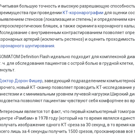
Учитывая большую точность и высокую разрешающую способность
преимущества при проведении
КТ-коронарографии
для оценки сос
выявлением стенозов (локализация и степень) и определением кач
атеросклеротических бляшек, а также скрининга коронарного каль
Исследование с внутривенным контрастированием позволяет опре
коронарных артерий (исключить рестеноз) и оценить проходимост
коронарного шунтирования
.
SOMATOM Definition Flash идеально подходит для комплексной диа
т. ч. для обследования пациентов с острой болью в грудной клетк
инсульт.
Доктор Дорон Фишер
, заведующий подразделением компьютерной 
прочего, новый КТ-сканер позволяет проводить КТ-исследование 
анестезии и с минимальным уровнем лучевой нагрузки.Широкий ди
подсветка позволяют пациентам чувствуют себя комфортнее во в
Интересным является тот факт, что первый компьютерный томогра
центре «Рамбам» в 1978 году (который на то время являлся единст
получать изображение одного КТ-среза за 30 секунд, в то время ка
всего лишь за 4 секунды получить 1500 срезов, просканировав всё 