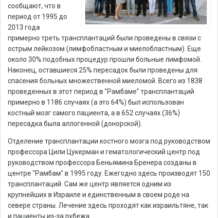
сообщают, что в
период от 1995 до
2013 года
примерно треть трансплантаций были проведены в связи с
острым лейкозом (лимфобластным и миелобластным). Еще
около 30% подобных процедур прошли больные лимфомой.
Наконец, оставшиеся 25% пересадок были проведены для
спасения больных множественной миеломой. Всего из 1838
проведенных в этот период в "Рамбаме" трансплантаций
примерно в 1186 случаях (а это 64%) был использован
костный мозг самого пациента, а в 652 случаях (36%)
пересадка была аллогенной (донорской).
Отделение трансплантации костного мозга под руководством
профессора Цили Цукерман и гематологический центр под
руководством профессора Беньямина Бренера созданы в
центре "Рамбам" в 1995 году. Ежегодно здесь производят 150
трансплантаций. Сам же центр является одним из
крупнейших в Израиле и единственным в своем роде на
севере страны. Лечение здесь проходят как израильтяне, так
и пациенты из-за рубежа.