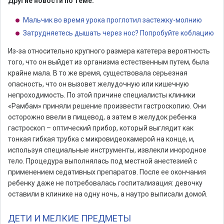
Другие новости по теме:
Мальчик во время урока проглотил застежку-молнию
Затрудняетесь дышать через нос? Попробуйте коблацию
Из-за относительно крупного размера катетера вероятность
того, что он выйдет из организма естественным путем, была
крайне мала. В то же время, существовала серьезная
опасность, что он вызовет желудочную или кишечную
непроходимость. По этой причине специалисты клиники
«Рамбам» приняли решение произвести гастроскопию. Они
осторожно ввели в пищевод, а затем в желудок ребенка
гастроскоп – оптический прибор, который выглядит как
тонкая гибкая трубка с микровидеокамерой на конце, и,
используя специальные инструменты, извлекли инородное
тело. Процедура выполнялась под местной анестезией с
применением седативных препаратов. После ее окончания
ребенку даже не потребовалась госпитализация: девочку
оставили в клинике на одну ночь, а наутро выписали домой.
ДЕТИ И МЕЛКИЕ ПРЕДМЕТЫ