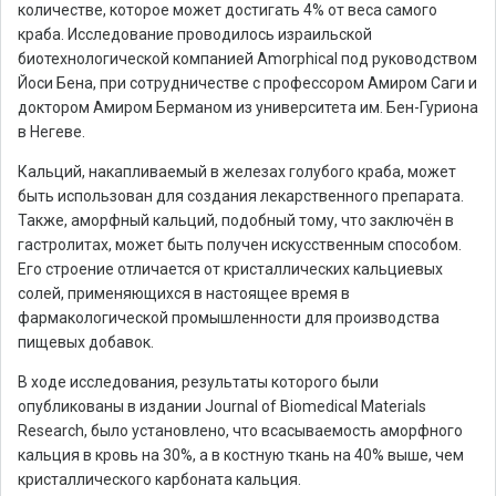
количестве, которое может достигать 4% от веса самого
краба. Исследование проводилось израильской
биотехнологической компанией Amorphical под руководством
Йоси Бена, при сотрудничестве с профессором Амиром Саги и
доктором Амиром Берманом из университета им. Бен-Гуриона
в Негеве.
Кальций, накапливаемый в железах голубого краба, может
быть использован для создания лекарственного препарата.
Также, аморфный кальций, подобный тому, что заключён в
гастролитах, может быть получен искусственным способом.
Его строение отличается от кристаллических кальциевых
солей, применяющихся в настоящее время в
фармакологической промышленности для производства
пищевых добавок.
В ходе исследования, результаты которого были
опубликованы в издании Journal of Biomedical Materials
Research, было установлено, что всасываемость аморфного
кальция в кровь на 30%, а в костную ткань на 40% выше, чем
кристаллического карбоната кальция.