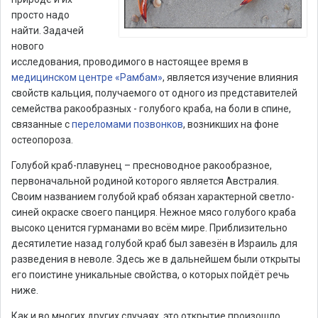
просто надо
найти. Задачей
нового
исследования, проводимого в настоящее время в
медицинском центре «Рамбам»
, является изучение влияния
свойств кальция, получаемого от одного из представителей
семейства ракообразных - голубого краба, на боли в спине,
связанные с
переломами позвонков
, возникших на фоне
остеопороза.
Голубой краб-плавунец – пресноводное ракообразное,
первоначальной родиной которого является Австралия.
Своим названием голубой краб обязан характерной светло-
синей окраске своего панциря. Нежное мясо голубого краба
высоко ценится гурманами во всём мире. Приблизительно
десятилетие назад голубой краб был завезён в Израиль для
разведения в неволе. Здесь же в дальнейшем были открыты
его поистине уникальные свойства, о которых пойдёт речь
ниже.
Как и во многих других случаях, это открытие произошло