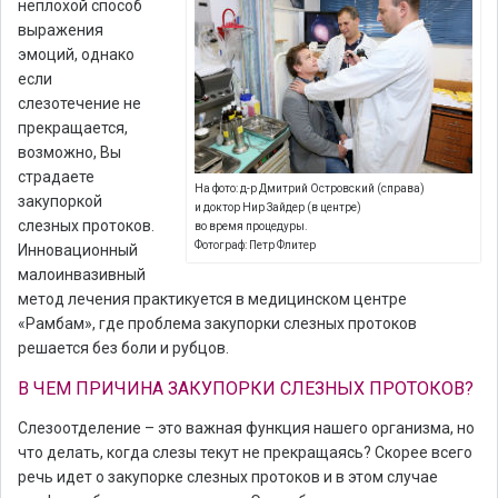
неплохой способ
выражения
эмоций, однако
если
слезотечение не
прекращается,
возможно, Вы
страдаете
На фото: д-р Дмитрий Островский (справа)
закупоркой
и доктор Нир Зайдер (в центре)
слезных протоков.
во время процедуры.
Фотограф: Петр Флитер
Инновационный
малоинвазивный
метод лечения практикуется в медицинском центре
«Рамбам», где проблема закупорки слезных протоков
решается без боли и рубцов.
В ЧЕМ ПРИЧИНА ЗАКУПОРКИ СЛЕЗНЫХ ПРОТОКОВ?
Слезоотделение – это важная функция нашего организма, но
что делать, когда слезы текут не прекращаясь? Скорее всего
речь идет о закупорке слезных протоков и в этом случае