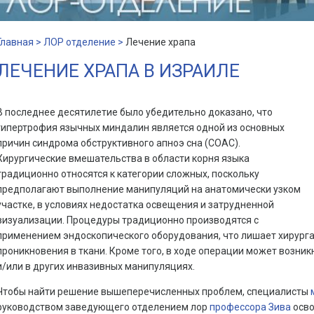
Главная >
ЛОР отделение >
Лечение храпа
ЛЕЧЕНИЕ ХРАПА В ИЗРАИЛЕ
В последнее десятилетие было убедительно доказано, что
гипертрофия язычных миндалин является одной из основных
причин синдрома обструктивного апноэ сна (СОАС).
Хирургические вмешательства в области корня языка
традиционно относятся к категории сложных, поскольку
предполагают выполнение манипуляций на анатомически узком
участке, в условиях недостатка освещения и затрудненной
визуализации. Процедуры традиционно производятся с
применением эндоскопического оборудования, что лишает хирург
проникновения в ткани. Кроме того, в ходе операции может возни
и/или в других инвазивных манипуляциях.
Чтобы найти решение вышеперечисленных проблем, специалисты
руководством заведующего отделением лор
профессора Зива
осво