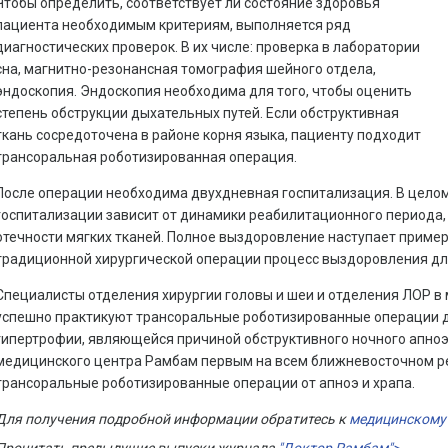
Чтобы определить, соответствует ли состояние здоровья
пациента необходимым критериям, выполняется ряд
диагностических проверок. В их числе: проверка в лаборатории
сна, магнитно-резонансная томография шейного отдела,
эндоскопия. Эндоскопия необходима для того, чтобы оценить
степень обструкции дыхательных путей. Если обструктивная
ткань сосредоточена в районе корня языка, пациенту подходит
трансоральная роботизированная операция.
После операции необходима двухдневная госпитализация. В цело
госпитализации зависит от динамики реабилитационного периода,
отечности мягких тканей. Полное выздоровление наступает пример
традиционной хирургической операции процесс выздоровления дли
Специалисты отделения хирургии головы и шеи и отделения ЛОР 
успешно практикуют трансоральные роботизированные операции 
гипертрофии, являющейся причиной обструктивного ночного апноэ
медицинского центра Рамбам первым на всем ближневосточном рег
трансоральные роботизированные операции от апноэ и храпа.
Для получения подробной информации обратитесь к
медицинскому 