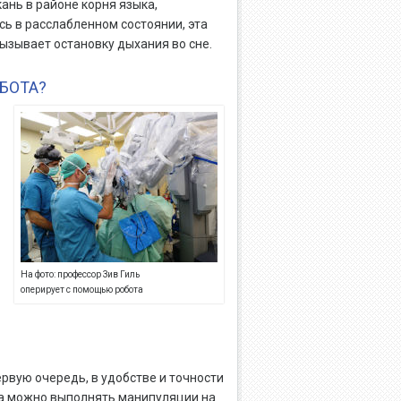
нь в районе корня языка,
сь в расслабленном состоянии, эта
ызывает остановку дыхания во сне.
БОТА?
На фото: профессор Зив Гиль
оперирует с помощью робота
рвую очередь, в удобстве и точности
а можно выполнять манипуляции на