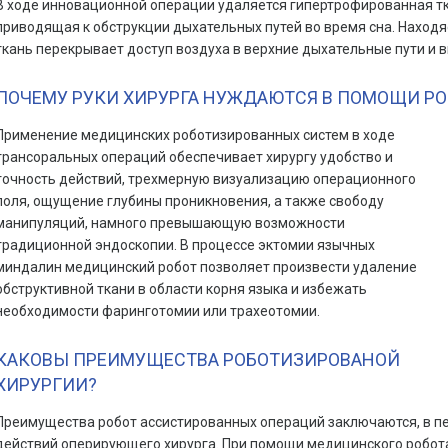
В ходе инновационной операции удаляется гипертрофированная тка
приводящая к обструкции дыхательных путей во время сна. Находя
ткань перекрывает доступ воздуха в верхние дыхательные пути и в
ПОЧЕМУ РУКИ ХИРУРГА НУЖДАЮТСЯ В ПОМОЩИ РО
Применение медицинских роботизированных систем в ходе
трансоральных операций обеспечивает хирургу удобство и
точность действий, трехмерную визуализацию операционного
поля, ощущение глубины проникновения, а также свободу
манипуляций, намного превышающую возможности
традиционной эндоскопии. В процессе эктомии язычных
миндалин медицинский робот позволяет произвести удаление
обструктивной ткани в области корня языка и избежать
необходимости фаринготомии или трахеотомии.
КАКОВЫ ПРЕИМУЩЕСТВА РОБОТИЗИРОВАНОЙ
ХИРУРГИИ?
Преимущества робот ассистированных операций заключаются, в пе
действий оперирующего хирурга. При помощи медицинского робот