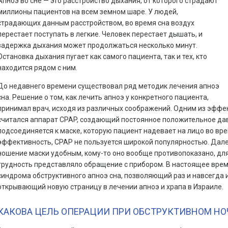
Апноэ во сне — это расстройство дыхания, от которого страдают
миллионы пациентов на всем земном шаре. У людей,
страдающих данным расстройством, во время сна воздух
перестает поступать в легкие. Человек перестает дышать, и
задержка дыхания может продолжаться несколько минут.
Остановка дыхания пугает как самого пациента, так и тех, кто
находится рядом с ним.
До недавнего времени существовал ряд методик лечения апноэ
сна. Решение о том, как лечить апноэ у конкретного пациента,
принимал врач, исходя из различных соображений. Одним из эфф
считался аппарат CPAP, создающий постоянное положительное дав
подсоединяется к маске, которую пациент надевает на лицо во вре
эффективность, CPAP не пользуется широкой популярностью. Дале
ношение маски удобным, кому-то оно вообще противопоказано, дл
трудность представляло обращение с прибором. В настоящее вре
синдрома обструктивного апноэ сна, позволяющий раз и навсегда 
открывающий новую страницу в лечении апноэ и храпа в Израиле.
КАКОВА ЦЕЛЬ ОПЕРАЦИИ ПРИ ОБСТРУКТИВНОМ НО