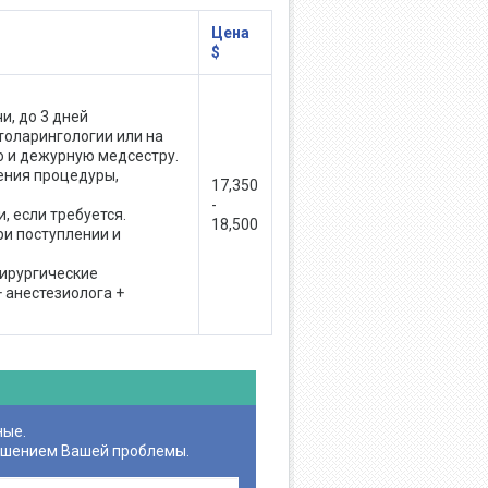
Цена
$
, до 3 дней
толарингологии или на
ю и дежурную медсестру.
ения процедуры,
17,350
-
, если требуется.
18,500
ри поступлении и
хирургические
 анестезиолога +
ные.
ешением Вашей проблемы.