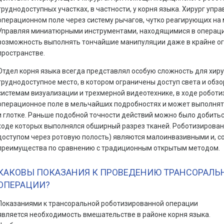
труднодоступных участках, в частности, у корня языка. Хирург упр
операционном поле через систему рычагов, чутко реагирующих на
Управляя миниатюрными инструментами, находящимися в операцио
возможность выполнять тончайшие манипуляции даже в крайне о
пространстве.
Отдел корня языка всегда представлял особую сложность для хиру
труднодоступное место, в котором ограничены доступ света и обз
системам визуализации и трехмерной видеотехнике, в ходе роботи
операционное поле в мельчайших подробностях и может выполнят
и глотке. Раньше подобной точности действий можно было добитьс
ходе которых выполнялся обширный разрез тканей. Роботизирован
доступом через ротовую полость) являются малоинвазивными и, с
преимущества по сравнению с традиционным открытым методом.
КАКОВЫ ПОКАЗАНИЯ К ПРОВЕДЕНИЮ ТРАНСОРАЛЬ
ОПЕРАЦИИ?
Показаниями к трансоральной роботизированной операции
является необходимость вмешательстве в районе корня языка.