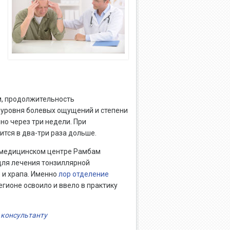
м, продолжительность
 уровня болевых ощущений и степени
но через три недели. При
тся в два-три раза дольше.
в медицинском центре Рамбам
для лечения тонзиллярной
 и храпа. Именно
лор отделение
ионе освоило и ввело в практику
консультанту