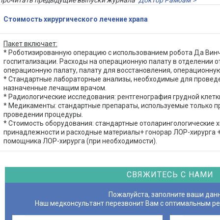
Прочитать предыдущие выпуски журнала
"Доктор Рамбам">
Стоимость хирургического лечение храпа
Пакет включает:
* Роботизированную операцию с использованием робота Да Винчи
госпитализации. Расходы на операционную палату в отделении о
операционную палату, палату для восстановления, операционну
* Стандартные лабораторные анализы, необходимые для провед
назначенные лечащим врачом.
* Радиологические исследования: рентгенография грудной клетки
* Медикаменты: стандартные препараты, используемые только п
проведении процедуры.
* Стоимость оборудования: стандартные отоларингологические 
принадлежности и расходные материалы+ гонорар ЛОР-хирурга +
помощника ЛОР-хирурга (при необходимости).
СВЯЖИТЕСЬ С НАМИ
Пожалуйста, заполните ваши дан
Наш медконсультант перезвонит Вам с оптимальным р