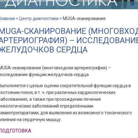
Главная >
Центр диагностики >
MUGA-сканирование
MUGA-СКАНИРОВАНИЕ (МНОГОВХО
АРТЕРИОГРАФИЯ) – ИССЛЕДОВАНИ
ЖЕЛУДОЧКОВ СЕРДЦА
MUGA-сканирование (многовходная артериография) –
исследование функции желудочков сердца.
Выполняется с целью оценки сократительной функции сердца в
состоянии покоя, в т. ч. при различных кардиологических
заболеваниях, а также при прохождении лечения
онкологических заболеваний определёнными
химиопрепаратами, для выявления их возможного токсического
влияния на сердечную мышцу.
ПОДГОТОВКА