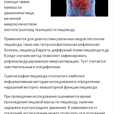
помощи гамма-
камеры за
движением пищи,
меченной
микроколичеством
изотопа (коллоид технеция) по пищеводу.
Применяется для диагностики различных видов патологии
пищевода, таких как гастроэзофагеальная рефлюксная
болезнь, пищевод Баррета, диффузный спазм пищевода и др.
В ряде случаев метод позволяет зафиксировать
рефлюксиндуцированную микроаспирацию. Тест считается
чувствительным и специфичным.
Сцинтиграфия пищевода относится к наиболее
информативным методам исследования в определении
нарушений моторно-эвакуаторной функции пищевода.
При проведении исследования оценивается время
прохождения пищевой массы по пищеводу, наличие
задержек и ретроградное движение. В зависимости от
показаний, исследование может проводиться в положении