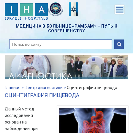
Skip
to
Menu
main
content
МЕДИЦИНА В БОЛЬНИЦЕ «РАМБАМ» – ПУТЬ К
СОВЕРШЕНСТВУ
поиск
Главная >
Центр диагностики >
Сцинтиграфия пищевода
СЦИНТИГРАФИЯ ПИЩЕВОДА
Данный метод
исследования
основан на
наблюдении при