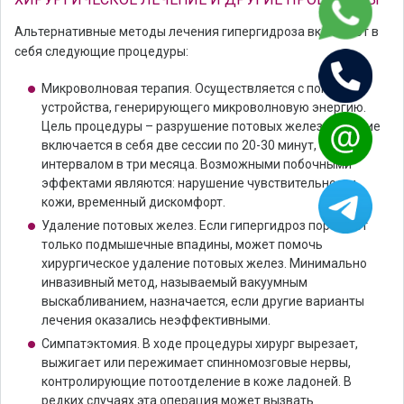
Альтернативные методы лечения гипергидроза включают в
себя следующие процедуры:
Микроволновая терапия. Осуществляется с помощью
устройства, генерирующего микроволновую энергию.
Цель процедуры – разрушение потовых желез. Лечение
включается в себя две сессии по 20-30 минут, с
интервалом в три месяца. Возможными побочными
эффектами являются: нарушение чувствительности
кожи, временный дискомфорт.
Удаление потовых желез. Если гипергидроз поражает
только подмышечные впадины, может помочь
хирургическое удаление потовых желез. Минимально
инвазивный метод, называемый вакуумным
выскабливанием, назначается, если другие варианты
лечения оказались неэффективными.
Симпатэктомия. В ходе процедуры хирург вырезает,
выжигает или пережимает спинномозговые нервы,
контролирующие потоотделение в коже ладоней. В
редких случаях эта операция может вызвать