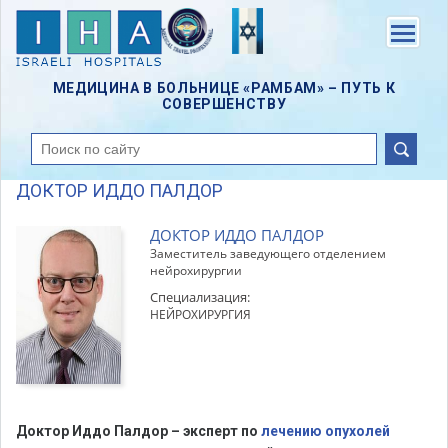
Skip
to
Menu
main
content
МЕДИЦИНА В БОЛЬНИЦЕ «РАМБАМ» – ПУТЬ К
СОВЕРШЕНСТВУ
поиск
ДОКТОР ИДДО ПАЛДОР
ДОКТОР ИДДО ПАЛДОР
Заместитель заведующего отделением
нейрохирургии
Специализация:
НЕЙРОХИРУРГИЯ
Доктор Иддо Палдор – эксперт по
лечению опухолей