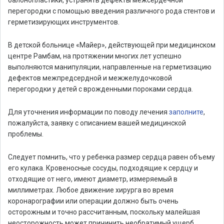
балонопластики, устранять дефекты межсердечной
перегородки с помощью введения различного рода стентов и
герметизирующих инструментов.
В детской больнице «Майер», действующей при медицинском
центре Рамбам, на протяжении многих лет успешно
выполняются манипуляции, направленные на герметизацию
дефектов межпредсердной и межжелудочковой
перегородки у детей с врожденными пороками сердца.
Для уточнения информации по поводу лечения
заполните
,
пожалуйста, заявку с описанием вашей медицинской
проблемы.
Следует помнить, что у ребенка размер сердца равен объему
его кулака. Кровеносные сосуды, подходящие к сердцу и
отходящие от него, имеют диаметр, измеряемый в
миллиметрах. Любое движение хирурга во время
коронарографии или операции должно быть очень
осторожным и точно рассчитанным, поскольку малейшая
неосторожность может причинить необратимый ущерб.